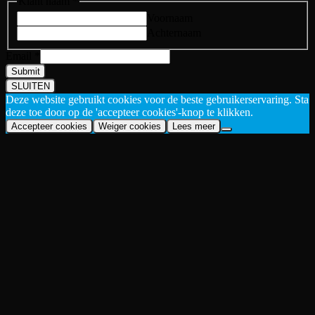
Klant naam
*
Voornaam
Achternaam
Email
*
Submit
SLUITEN
Deze website gebruikt cookies voor de beste gebruikerservaring. Sta
deze toe door op de 'accepteer cookies'-knop te klikken.
Accepteer cookies
Weiger cookies
Lees meer