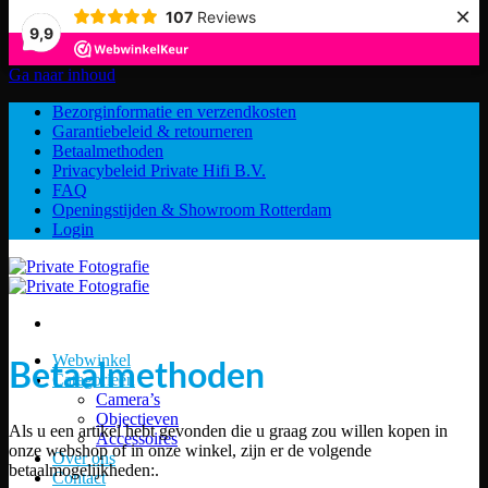
×
107
Reviews
9,9
Ga naar inhoud
Bezorginformatie en verzendkosten
Garantiebeleid & retourneren
Betaalmethoden
Privacybeleid Private Hifi B.V.
FAQ
Openingstijden & Showroom Rotterdam
Login
Webwinkel
Betaalmethoden
Categorieën
Camera’s
Objectieven
Als u een artikel hebt gevonden die u graag zou willen kopen in
Accessoires
onze webshop of in onze winkel, zijn er de volgende
Over ons
betaalmogelijkheden:.
Contact