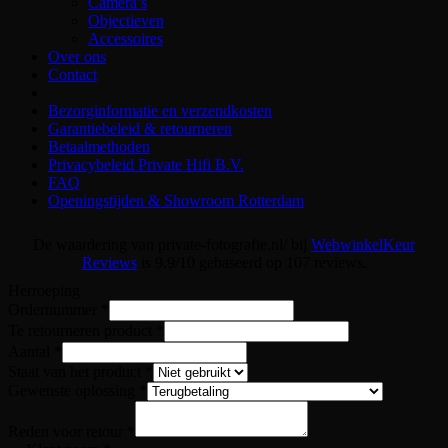
Camera’s
Objectieven
Accessoires
Over ons
Contact
Bezorginformatie en verzendkosten
Garantiebeleid & retourneren
Betaalmethoden
Privacybeleid Private Hifi B.V.
FAQ
Openingstijden & Showroom Rotterdam
De waardering van private-fotografie.nl/ bij
WebwinkelKeur
Reviews
is 9.9/10 gebaseerd op 107 reviews.
Herroeping
Ordernummer
*
Te retourneren product
*
Aantal
*
Staat van het product
*
Gewenste oplossing
*
Aantal
product
Reden voor retour
*
naam