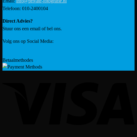
Email:
info@private-fotografie.nl
Telefoon: 010-2400104
Direct Advies?
Stuur ons een email of bel ons.
Volg ons op Social Media:
Betaalmethodes