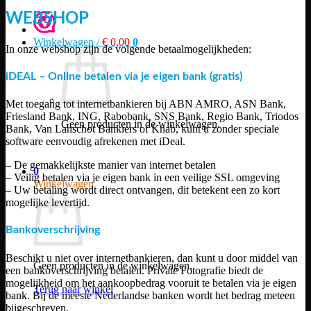
WEBSHOP
Winkelwagen /
€
0,00
0
In onze webshop zijn de volgende betaalmogelijkheden:
iDEAL – Online betalen via je eigen bank (gratis)
Met toegang tot internetbankieren bij ABN AMRO, ASN Bank,
Friesland Bank, ING, Rabobank, SNS Bank, Regio Bank, Triodos
Geen producten in de winkelwagen.
Bank, Van Lanschot Bankiers of Knab, kunt u zonder speciale
software eenvoudig afrekenen met iDeal.
Terug naar winkel
– De gemakkelijkste manier van internet betalen
0
– Veilig betalen via je eigen bank in een veilige SSL omgeving
Winkelwagen
– Uw betaling wordt direct ontvangen, dit betekent een zo kort
mogelijke levertijd.
Bankoverschrijving
Beschikt u niet over internetbankieren, dan kunt u door middel van
Geen producten in de winkelwagen.
een bankoverschrijving betalen. Private Fotografie biedt de
mogelijkheid om het aankoopbedrag vooruit te betalen via je eigen
Terug naar winkel
bank. Bij de meeste Nederlandse banken wordt het bedrag meteen
bijgeschreven.