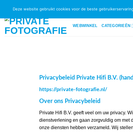
Ga
BEZORGINFORMATIE EN VERZENDKOSTEN
GARANTIEBELE
Deze website gebruikt cookies voor de beste gebruikerservaring
naar
inhoud
WEBWINKEL
CATEGORIEËN
Privacybeleid Private Hifi B.V. (han
https://private-fotografie.nl/
Over ons Privacybeleid
Private Hifi B.V. geeft veel om uw privacy. 
dienstverlening en gaan zorgvuldig om met d
onze diensten hebben verzameld. Wij stellen