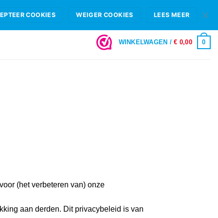
HIFI B.V.
FAQ
OPENINGSTIJDEN & SHOWROOM ROTTERDAM
EPTEER COOKIES
WEIGER COOKIES
LEES MEER
LOGIN
0
WINKELWAGEN /
€
0,00
 voor (het verbeteren van) onze
king aan derden. Dit privacybeleid is van