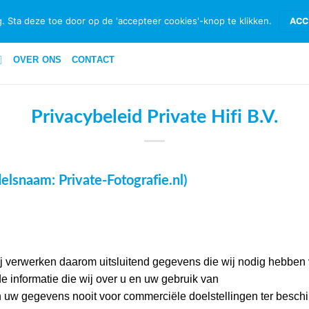
ID & RETOURNEREN
BETAALMETHODEN
PRIVACYBELEID PRIVATE 
. Sta deze toe door op de 'accepteer cookies'-knop te klikken.
ACC
OVER ONS
CONTACT
Privacybeleid Private Hifi B.V.
delsnaam: Private-Fotografie.nl)
Wij verwerken daarom uitsluitend gegevens die wij nodig hebben
e informatie die wij over u en uw gebruik van
 uw gegevens nooit voor commerciële doelstellingen ter beschik