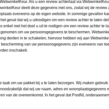
n WebwinkelKeur. Als u een review achterlaat via WebwinkelKeu
winkelKeur deelt deze gegevens met ons, zodat wij de review 
plaats eveneens op de eigen website. In sommige gevallen k
 het geval dat wij u uitnodigen om een review achter te laten 
 enkel met het doel u uit te nodigen om een review achter te 
n genomen om uw persoonsgegevens te beschermen. WebwinkelK
ning derden in te schakelen, hiervoor hebben wij aan Webwink
e bescherming van uw persoonsgegevens zijn eveneens van toe
rden inschakelt.
onze taak om uw pakket bij u te laten bezorgen. Wij maken gebrui
or noodzakelijk dat wij uw naam, adres en woonplaatsgegevens 
ren van de overeenkomst. In het geval dat PostNL onderaannem