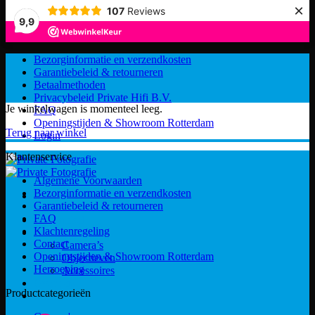
×
107
Reviews
9,9
Ga
Bezorginformatie en verzendkosten
naar
Garantiebeleid & retourneren
inhoud
Betaalmethoden
Privacybeleid Private Hifi B.V.
Je winkelwagen is momenteel leeg.
FAQ
Openingstijden & Showroom Rotterdam
Terug naar winkel
Login
Klantenservice
Algemene Voorwaarden
Bezorginformatie en verzendkosten
Garantiebeleid & retourneren
FAQ
Webwinkel
Klachtenregeling
Categorieën
Contact
Camera’s
Openingstijden & Showroom Rotterdam
Objectieven
Herroeping
Accessoires
Over ons
Productcategorieën
Contact