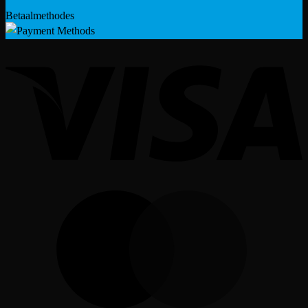
Betaalmethodes
V
M