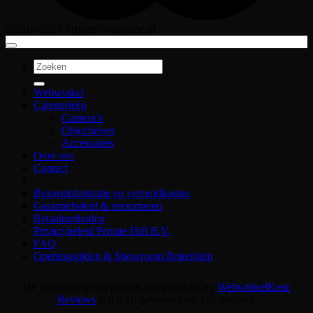
©2010-2026 Private-Fotografie.nl
Zoeken
naar:
Webwinkel
Categorieën
Camera’s
Objectieven
Accessoires
Over ons
Contact
Bezorginformatie en verzendkosten
Garantiebeleid & retourneren
Betaalmethoden
Privacybeleid Private Hifi B.V.
FAQ
Openingstijden & Showroom Rotterdam
De waardering van private-fotografie.nl/ bij
WebwinkelKeur
Reviews
is 9.9/10 gebaseerd op 107 reviews.