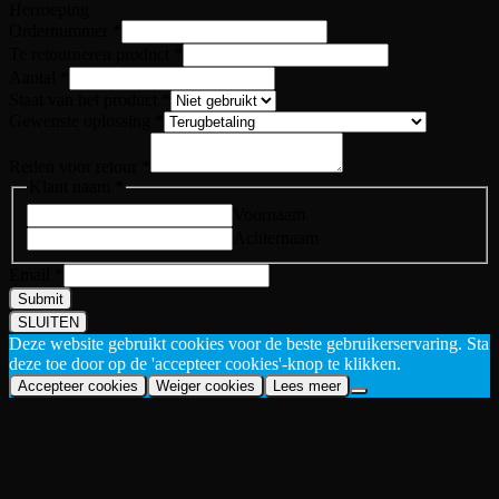
Herroeping
Ordernummer
*
Te retourneren product
*
Aantal
*
Staat van het product
*
Gewenste oplossing
*
Reden voor retour
*
Klant naam
*
Voornaam
Achternaam
Email
Email
*
Reden
Submit
SLUITEN
Deze website gebruikt cookies voor de beste gebruikerservaring. Sta
deze toe door op de 'accepteer cookies'-knop te klikken.
Accepteer cookies
Weiger cookies
Lees meer