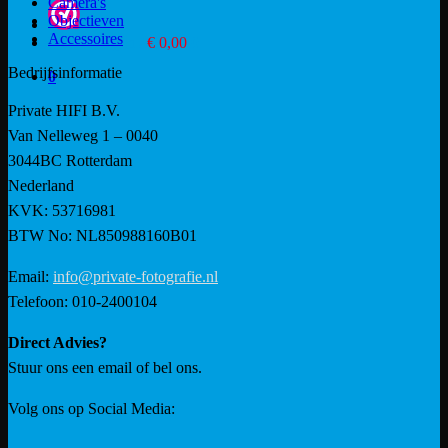
Camera's
Objectieven
Accessoires
Winkelwagen /
€
0,00
0
Bedrijfsinformatie
0
Private HIFI B.V.
Van Nelleweg 1 – 0040
3044BC Rotterdam
Nederland
KVK: 53716981
BTW No: NL850988160B01
Email:
info@private-fotografie.nl
Telefoon: 010-2400104
Direct Advies?
Stuur ons een email of bel ons.
Volg ons op Social Media: