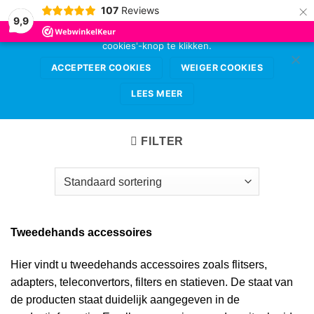
×
107
Reviews
Deze website gebruikt cookies voor de beste
9,9
gebruikerservaring. Sta deze toe door op de 'accepteer
cookies'-knop te klikken.
Ga
0
naar
ACCEPTEER COOKIES
WEIGER COOKIES
inhoud
LEES MEER
HOME
/
ACCESSOIRES
FILTER
Tweedehands accessoires
Hier vindt u tweedehands accessoires zoals flitsers,
adapters, teleconvertors, filters en statieven. De staat van
de producten staat duidelijk aangegeven in de