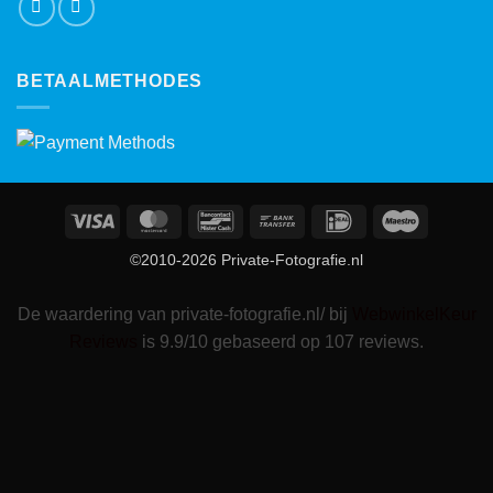
BETAALMETHODES
Visa
MasterCard
Bancontact
Bank
IDeal
Maestro
Transfer
©2010-2026 Private-Fotografie.nl
De waardering van private-fotografie.nl/ bij
WebwinkelKeur
Reviews
is 9.9/10 gebaseerd op 107 reviews.