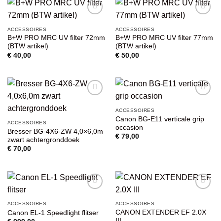
VOEG TOE
VOEG TOE
ACCESSOIRES
ACCESSOIRES
AAN
AAN
B+W PRO MRC UV filter 72mm
B+W PRO MRC UV filter 77mm
WENSENLIJST
WENSENLIJST
(BTW artikel)
(BTW artikel)
€
40,00
€
50,00
VOEG TOE
VOEG TOE
ACCESSOIRES
AAN
AAN
Canon BG-E11 verticale grip
WENSENLIJST
WENSENLIJST
ACCESSOIRES
occasion
Bresser BG-4X6-ZW 4,0×6,0m
€
79,00
zwart achtergronddoek
€
70,00
VOEG TOE
VOEG TOE
ACCESSOIRES
ACCESSOIRES
AAN
AAN
CANON EXTENDER EF 2.0X
Canon EL-1 Speedlight flitser
WENSENLIJST
WENSENLIJST
III