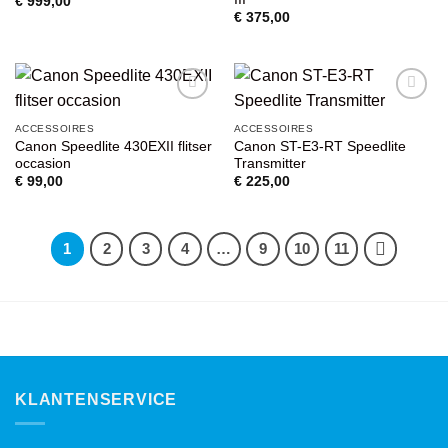
€
999,00
€
375,00
VOEG TOE
VOEG TOE
ACCESSOIRES
ACCESSOIRES
AAN
AAN
Canon Speedlite 430EXII flitser
Canon ST-E3-RT Speedlite
WENSENLIJST
WENSENLIJST
occasion
Transmitter
€
99,00
€
225,00
1
2
3
4
…
9
10
11
KLANTENSERVICE