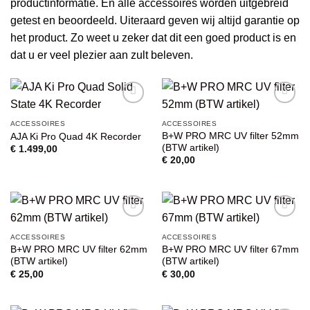
productinformatie. En alle accessoires worden uitgebreid
getest en beoordeeld. Uiteraard geven wij altijd garantie op
het product. Zo weet u zeker dat dit een goed product is en
dat u er veel plezier aan zult beleven.
VOEG TOE
VOEG TOE
ACCESSOIRES
ACCESSOIRES
AAN
AAN
B+W PRO MRC UV filter 52mm
AJA Ki Pro Quad 4K Recorder
WENSENLIJST
WENSENLIJST
(BTW artikel)
€
1.499,00
€
20,00
VOEG TOE
VOEG TOE
ACCESSOIRES
ACCESSOIRES
AAN
AAN
B+W PRO MRC UV filter 62mm
B+W PRO MRC UV filter 67mm
WENSENLIJST
WENSENLIJST
(BTW artikel)
(BTW artikel)
€
25,00
€
30,00