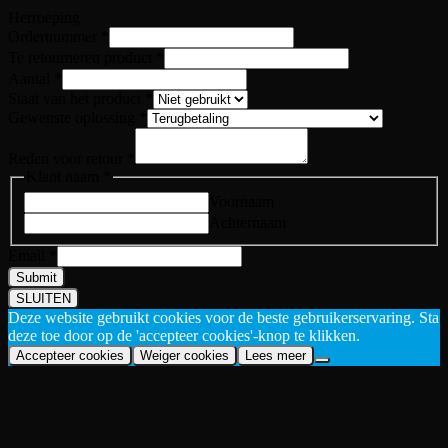
Herroeping
Reden
Ordernummer
*
oplossing
Te retourneren product
*
Klant
Aantal
*
Staat van het product
*
Gewenste oplossing
*
Reden voor retour
*
Klant naam
*
Voornaam
Achternaam
Email
*
Submit
SLUITEN
Deze website gebruikt cookies voor de beste gebruikerservaring. Sta
deze toe door op de 'accepteer cookies'-knop te klikken.
Accepteer cookies
Weiger cookies
Lees meer