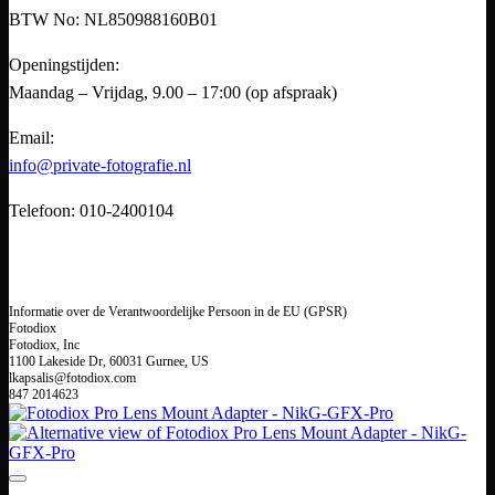
BTW No: NL850988160B01
Openingstijden:
Maandag – Vrijdag, 9.00 – 17:00 (op afspraak)
Email:
info@private-fotografie.nl
Telefoon: 010-2400104
Informatie over de Verantwoordelijke Persoon in de EU (GPSR)
Fotodiox
Fotodiox, Inc
1100 Lakeside Dr, 60031 Gurnee, US
lkapsalis@fotodiox.com
847 2014623