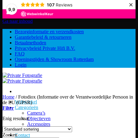
×
107
Reviews
9,9
Ga naar inhoud
Bezorginformatie en verzendkosten
Garantiebeleid & retourneren
Betaalmethoden
Privacybeleid Private Hifi B.V.
FAQ
Openingstijden & Showroom Rotterdam
Login
Home
/
Fotodiox (Informatie over de Verantwoordelijke Persoon in
Webwinkel
de EU (GPSR)
Categorieën
Filter
Camera’s
Enig resultaat
Objectieven
Accessoires
Over ons
Zoeken
Contact