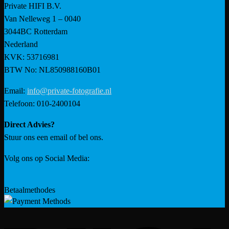
Private HIFI B.V.
Van Nelleweg 1 – 0040
3044BC Rotterdam
Nederland
KVK: 53716981
BTW No: NL850988160B01
Email:
info@private-fotografie.nl
Telefoon: 010-2400104
Direct Advies?
Stuur ons een email of bel ons.
Volg ons op Social Media:
Betaalmethodes