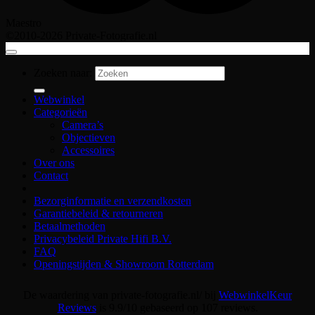
Maestro
©2010-2026 Private-Fotografie.nl
Zoeken naar:
Webwinkel
Categorieën
Camera’s
Objectieven
Accessoires
Over ons
Contact
Bezorginformatie en verzendkosten
Garantiebeleid & retourneren
Betaalmethoden
Privacybeleid Private Hifi B.V.
FAQ
Openingstijden & Showroom Rotterdam
De waardering van private-fotografie.nl/ bij
WebwinkelKeur
Reviews
is 9.9/10 gebaseerd op 107 reviews.