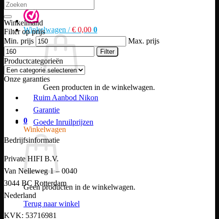
Winkelmand
Winkelwagen /
€
0,00
0
Filter op prijs
Min. prijs
Max. prijs
Filter
Productcategorieën
Onze garanties
Geen producten in de winkelwagen.
Ruim Aanbod Nikon
Terug naar winkel
Garantie
0
Goede Inruilprijzen
Winkelwagen
Bedrijfsinformatie
Private HIFI B.V.
Van Nelleweg 1 – 0040
3044 BC Rotterdam
Geen producten in de winkelwagen.
Nederland
Terug naar winkel
KVK: 53716981