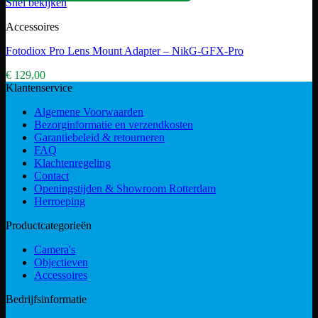
Snel bekijken
Accessoires
Fotodiox Pro Lens Mount Adapter – NikG-GFX-Pro
€
129,00
Klantenservice
Algemene Voorwaarden
Bezorginformatie en verzendkosten
Garantiebeleid & retourneren
FAQ
Klachtenregeling
Contact
Openingstijden & Showroom Rotterdam
Herroeping
Productcategorieën
Camera's
Objectieven
Accessoires
Bedrijfsinformatie