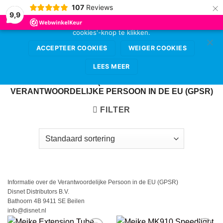
×
107
Reviews
Deze website gebruikt cookies voor de beste
9,9
gebruikerservaring. Sta deze toe door op de 'accepteer
cookies'-knop te klikken.
Ga
0
naar
ACCEPTEER COOKIES
WEIGER COOKIES
inhoud
LEES MEER
HOME
/
MEIKE (INFORMATIE OVER DE
VERANTWOORDELIJKE PERSOON IN DE EU (GPSR)
FILTER
Informatie over de Verantwoordelijke Persoon in de EU (GPSR)
Disnet Distributors B.V.
Bathoorn 4B 9411 SE Beilen
info@disnet.nl