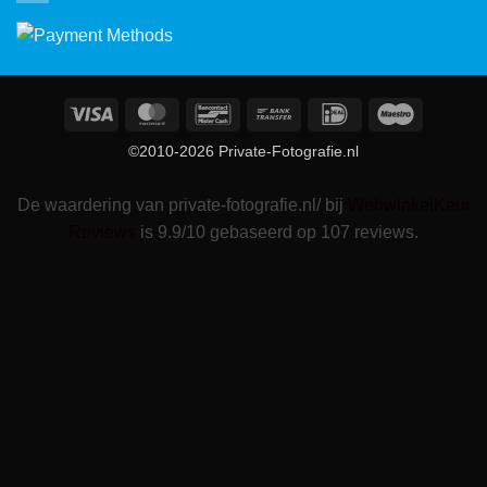
Visa
MasterCard
Bancontact
Bank
IDeal
Maestro
Transfer
©2010-2026 Private-Fotografie.nl
De waardering van private-fotografie.nl/ bij
WebwinkelKeur
Reviews
is 9.9/10 gebaseerd op 107 reviews.