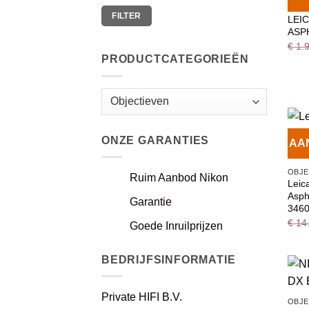
OBJE
Min.
Max.
FILTER
prijs
prijs
LEI
ASPH
€
1.9
PRODUCTCATEGORIEËN
ONZE GARANTIES
AA
OBJE
Ruim Aanbod Nikon
Leic
Asph
Garantie
3460
€
14.
Goede Inruilprijzen
BEDRIJFSINFORMATIE
Private HIFI B.V.
OBJE