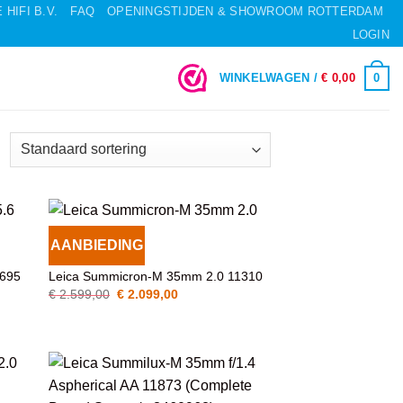
HIFI B.V.
FAQ
OPENINGSTIJDEN & SHOWROOM ROTTERDAM
LOGIN
0
WINKELWAGEN /
€
0,00
AANBIEDING
VOEG TOE
OBJECTIEVEN
AAN
1695
Leica Summicron-M 35mm 2.0 11310
T
WENSENLIJST
Oorspronkelijke
Huidige
€
2.599,00
€
2.099,00
prijs
prijs
was:
is:
€ 2.599,00.
€ 2.099,00.