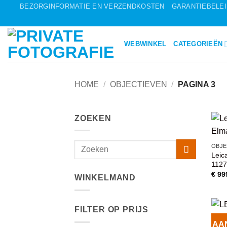
Ga
BEZORGINFORMATIE EN VERZENDKOSTEN
GARANTIEBELE
naar
inhoud
WEBWINKEL
CATEGORIEËN
HOME
/
OBJECTIEVEN
/
PAGINA 3
ZOEKEN
OBJE
Leic
112
€
99
WINKELMAND
FILTER OP PRIJS
AA