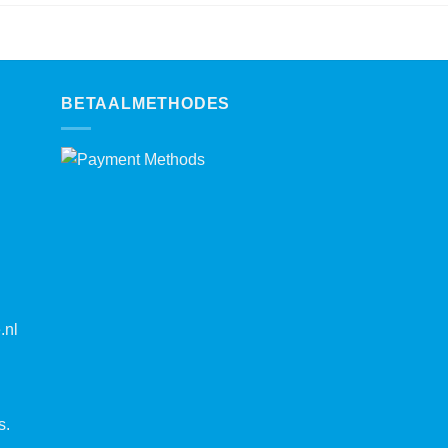
BETAALMETHODES
.nl
s.