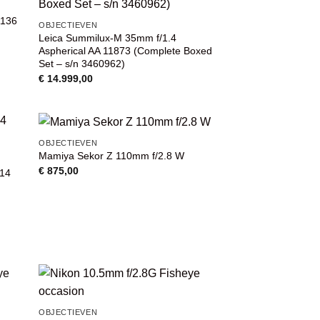
VOEG TOE
AAN
1136
T
WENSENLIJST
OBJECTIEVEN
Leica Summilux-M 35mm f/1.4
Aspherical AA 11873 (Complete Boxed
Set – s/n 3460962)
€
14.999,00
OBJECTIEVEN
Mamiya Sekor Z 110mm f/2.8 W
VOEG TOE
AAN
€
875,00
714
T
WENSENLIJST
VOEG TOE
OBJECTIEVEN
AAN