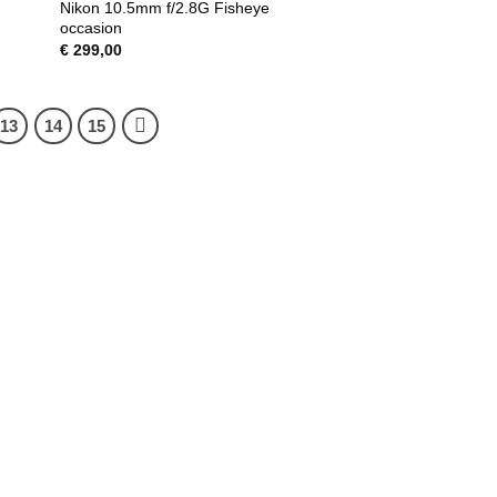
Nikon 10.5mm f/2.8G Fisheye
T
WENSENLIJST
occasion
€
299,00
13
14
15