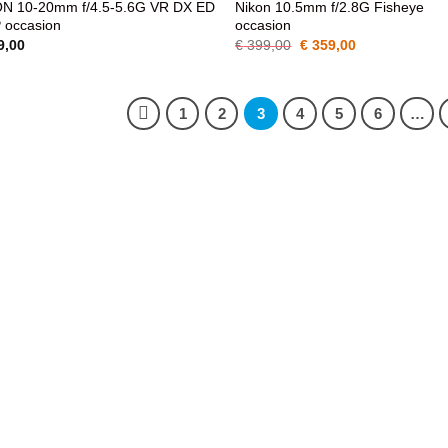
N 10-20mm f/4.5-5.6G VR DX ED
Nikon 10.5mm f/2.8G Fisheye
WENSENLIJST
WENSENLIJS
 occasion
occasion
Oorspronkelijke
Huidige
9,00
€
399,00
€
359,00
prijs
prijs
was:
is:
€ 399,00.
€ 359,00.
1
2
3
4
5
6
…