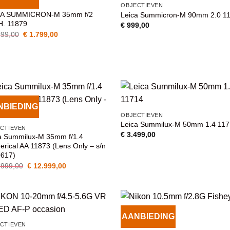
VOEG TOE
VOEG TOE
CTIEVEN
OBJECTIEVEN
AAN
AAN
CA SUMMICRON-M 35mm f/2
Leica Summicron-M 90mm 2.0 1
WENSENLIJST
WENSENLIJS
. 11879
€
999,00
Oorspronkelijke
Huidige
99,00
€
1.799,00
prijs
prijs
was:
is:
€ 1.999,00.
€ 1.799,00.
NBIEDING
VOEG TOE
VOEG TOE
OBJECTIEVEN
AAN
AAN
Leica Summilux-M 50mm 1.4 11
WENSENLIJST
WENSENLIJS
CTIEVEN
€
3.499,00
a Summilux-M 35mm f/1.4
erical AA 11873 (Lens Only – s/n
617)
Oorspronkelijke
Huidige
999,00
€
12.999,00
prijs
prijs
was:
is:
€ 14.999,00.
€ 12.999,00.
AANBIEDING
VOEG TOE
VOEG TOE
CTIEVEN
OBJECTIEVEN
AAN
AAN