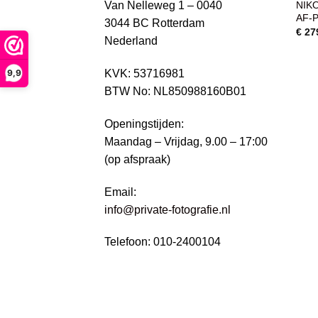
NIKO
Van Nelleweg 1 – 0040
AF-P
3044 BC Rotterdam
€
27
Nederland
KVK: 53716981
9,9
BTW No: NL850988160B01
Openingstijden:
Maandag – Vrijdag, 9.00 – 17:00
(op afspraak)
Email:
info@private-fotografie.nl
Telefoon: 010-2400104