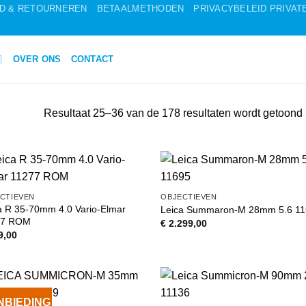
ID & RETOURNEREN
BETAALMETHODEN
PRIVACYBELEID PRIVATE 
OVER ONS
CONTACT
Resultaat 25–36 van de 178 resultaten wordt getoond
VOEG TOE
VOEG TOE
CTIEVEN
OBJECTIEVEN
AAN
AAN
a R 35-70mm 4.0 Vario-Elmar
Leica Summaron-M 28mm 5.6 1
WENSENLIJST
WENSENLIJS
77 ROM
€
2.299,00
9,00
NBIEDING