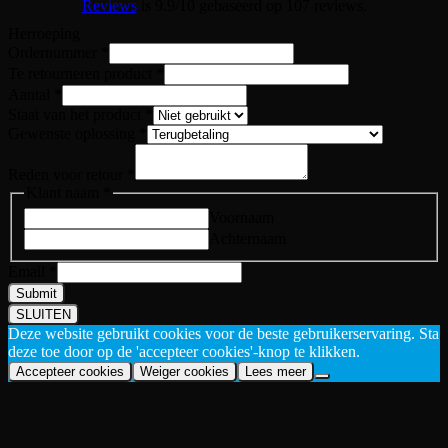
Reviews
is 9.9/10 gebaseerd op 107 reviews.
Herroeping
Ordernummer
*
Staat
Te retourneren product
*
retourneren
Aantal
*
Staat van het product
*
Gewenste oplossing
*
Reden voor retour
*
Klant naam
*
Voornaam
Achternaam
Email
*
Submit
SLUITEN
Deze website gebruikt cookies voor de beste gebruikerservaring. Sta
deze toe door op de 'accepteer cookies'-knop te klikken.
Accepteer cookies
Weiger cookies
Lees meer