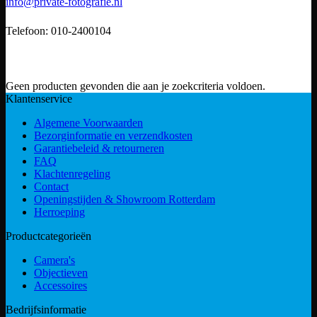
info@private-fotografie.nl
Telefoon: 010-2400104
Geen producten gevonden die aan je zoekcriteria voldoen.
Klantenservice
Algemene Voorwaarden
Bezorginformatie en verzendkosten
Garantiebeleid & retourneren
FAQ
Klachtenregeling
Contact
Openingstijden & Showroom Rotterdam
Herroeping
Productcategorieën
Camera's
Objectieven
Accessoires
Bedrijfsinformatie