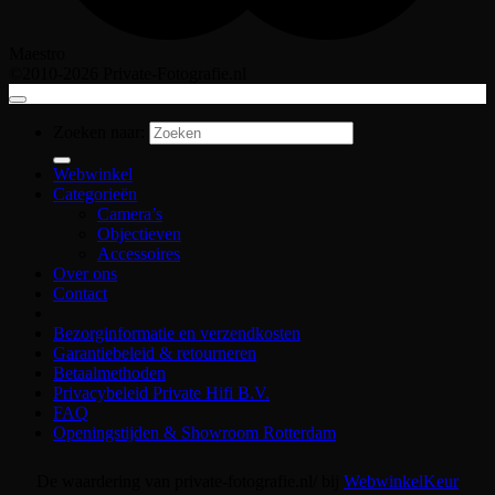
Maestro
©2010-2026 Private-Fotografie.nl
Zoeken naar:
Webwinkel
Categorieën
Camera’s
Objectieven
Accessoires
Over ons
Contact
Bezorginformatie en verzendkosten
Garantiebeleid & retourneren
Betaalmethoden
Privacybeleid Private Hifi B.V.
FAQ
Openingstijden & Showroom Rotterdam
De waardering van private-fotografie.nl/ bij
WebwinkelKeur