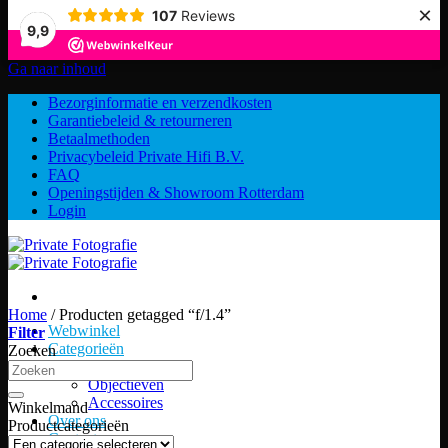
×
107
Reviews
9,9
Ga naar inhoud
Bezorginformatie en verzendkosten
Garantiebeleid & retourneren
Betaalmethoden
Privacybeleid Private Hifi B.V.
FAQ
Openingstijden & Showroom Rotterdam
Login
Home
/
Producten getagged “f/1.4”
Webwinkel
Filter
Categorieën
Zoeken
Camera’s
Objectieven
Accessoires
Winkelmand
Over ons
Productcategorieën
Contact