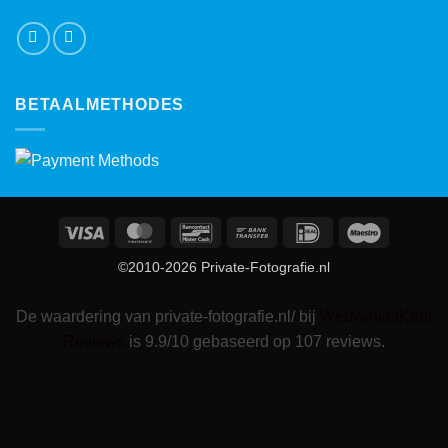
BETAALMETHODES
Visa
MasterCard
Bancontact
Bank
IDeal
Maestro
Transfer
©2010-2026 Private-Fotografie.nl
De waardering van private-fotografie.nl/ bij
WebwinkelKeur
Reviews
is 9.9/10 gebaseerd op 107 reviews.