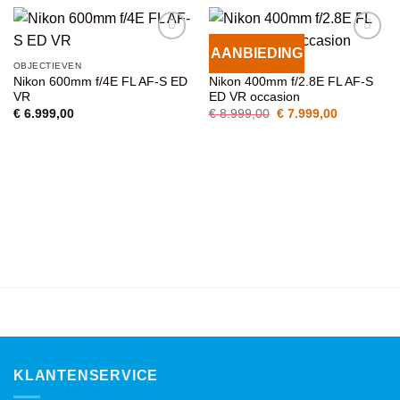
AANBIEDING
VOEG TOE
VOEG TOE
OBJECTIEVEN
OBJECTIEVEN
AAN
AAN
Nikon 600mm f/4E FL AF-S ED
Nikon 400mm f/2.8E FL AF-S
WENSENLIJST
WENSENLIJST
VR
ED VR occasion
Oorspronkelijke
Huidige
€
6.999,00
€
8.999,00
€
7.999,00
prijs
prijs
was:
is:
€ 8.999,00.
€ 7.999,00
KLANTENSERVICE