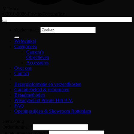
Maestro
©2010-2026 Private-Fotografie.nl
Zoeken naar:
Webwinkel
Categorieën
Camera’s
Objectieven
Accessoires
Over ons
Contact
Bezorginformatie en verzendkosten
Garantiebeleid & retourneren
Betaalmethoden
Privacybeleid Private Hifi B.V.
FAQ
Openingstijden & Showroom Rotterdam
Herroeping
Ordernummer
*
Te retourneren product
*