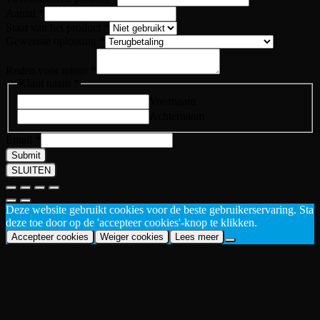
Aantal
*
Staat van het product
*
Gewenste oplossing
*
Reden voor retour
*
Klant naam
*
Voornaam
Achternaam
product
Email
*
naam
Submit
Reden
SLUITEN
Deze website gebruikt cookies voor de beste gebruikerservaring. Sta
deze toe door op de 'accepteer cookies'-knop te klikken.
Accepteer cookies
Weiger cookies
Lees meer