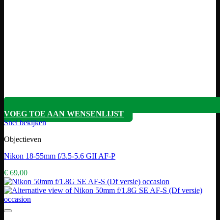
VOEG TOE AAN WENSENLIJST
Snel bekijken
Objectieven
Nikon 18-55mm f/3.5-5.6 GII AF-P
€
69,00