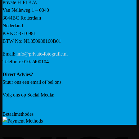
Private HIFI B.V.
Van Nelleweg 1 – 0040
3044BC Rotterdam
Nederland
KVK: 53716981
BTW No: NL850988160B01
Email:
info@private-fotografie.nl
Telefoon: 010-2400104
Direct Advies?
Stuur ons een email of bel ons.
Volg ons op Social Media:
Betaalmethodes