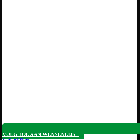
VOEG TOE AAN WENSENLIJST
Snel bekijken