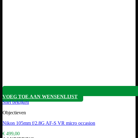
VOEG TOE AAN WENSENLIJST
Snel bekijken
Objectieven
Nikon 105mm f/2.8G AF-S VR micro occasion
€
499,00