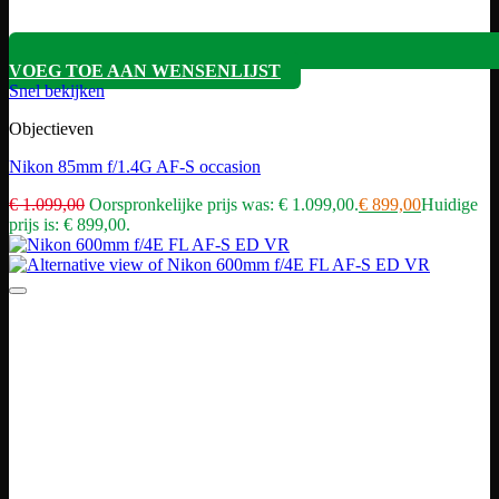
VOEG TOE AAN WENSENLIJST
Snel bekijken
Objectieven
Nikon 85mm f/1.4G AF-S occasion
€
1.099,00
Oorspronkelijke prijs was: € 1.099,00.
€
899,00
Huidige
prijs is: € 899,00.