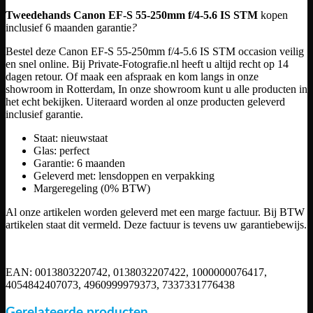
Tweedehands Canon EF-S 55-250mm f/4-5.6 IS STM
kopen
inclusief 6 maanden garantie
?
Bestel deze Canon EF-S 55-250mm f/4-5.6 IS STM occasion veilig
en snel online. Bij Private-Fotografie.nl heeft u altijd recht op 14
dagen retour. Of maak een afspraak en kom langs in onze
showroom in Rotterdam, In onze showroom kunt u alle producten in
het echt bekijken. Uiteraard worden al onze producten geleverd
inclusief garantie.
Staat: nieuwstaat
Glas: perfect
Garantie: 6 maanden
Geleverd met: lensdoppen en verpakking
Margeregeling (0% BTW)
Al onze artikelen worden geleverd met een marge factuur. Bij BTW
artikelen staat dit vermeld. Deze factuur is tevens uw garantiebewijs.
EAN: 0013803220742, 0138032207422, 1000000076417,
4054842407073, 4960999979373, 7337331776438
Gerelateerde producten