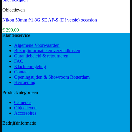
Objectieven
Nikon 50mm f/1.8G SE AF-S (Df versie) occasion
€
299,00
Klantenservice
Algemene Voorwaarden
Bezorginformatie en verzendkosten
Garantiebeleid & retourneren
FAQ
Klachtenregeling
Contact
Openingstijden & Showroom Rotterdam
Herroeping
Productcategorieën
Camera's
Objectieven
Accessoires
Bedrijfsinformatie