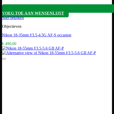
VOEG TOE AAN WENSENLIJST
Snel bekijken
Objectieven
Nikon 18-35mm f/3.5-4.5G AF-S occasion
€
490,00