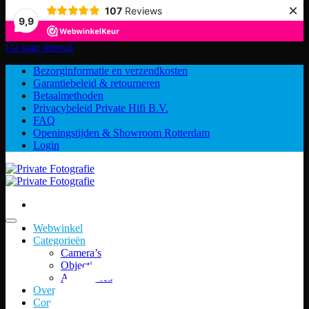
×
107
Reviews
9,9
Ga naar inhoud
Bezorginformatie en verzendkosten
Garantiebeleid & retourneren
Betaalmethoden
Privacybeleid Private Hifi B.V.
FAQ
Openingstijden & Showroom Rotterdam
Login
Webwinkel
Categorieën
Camera’s
Objectieven
Accessoires
Over ons
Contact