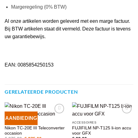
Margeregeling (0% BTW)
Al onze artikelen worden geleverd met een marge factuur.
Bij BTW artikelen staat dit vermeld. Deze factuur is tevens
uw garantiebewijs.
EAN: 0085854250153
GERELATEERDE PRODUCTEN
AANBIEDING
VOEG TOE
VOEG TOE
ACCESSOIRES
ACCESSOIRES
AAN
AAN
Nikon TC-20E III Teleconverter
FUJIFILM NP-T125 li-ion accu
WENSENLIJST
WENSENLIJST
occasion
voor GFX