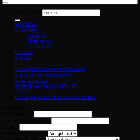
Zoeken naar:
Webwinkel
Categorieën
Camera’s
Objectieven
Accessoires
Over ons
Contact
Bezorginformatie en verzendkosten
Garantiebeleid & retourneren
Betaalmethoden
Privacybeleid Private Hifi B.V.
FAQ
Openingstijden & Showroom Rotterdam
Herroeping
Ordernummer
*
Te retourneren product
*
Aantal
*
naam
Staat van het product
*
het
Gewenste oplossing
*