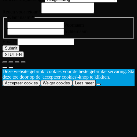
product
Reden voor retour
*
Klant naam
*
Voornaam
Achternaam
Email
*
Submit
SLUITEN
Deze website gebruikt cookies voor de beste gebruikerservaring. Sta
deze toe door op de 'accepteer cookies'-knop te klikken.
Accepteer cookies
Weiger cookies
Lees meer