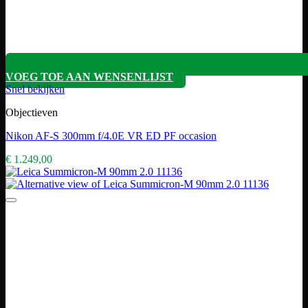
VOEG TOE AAN WENSENLIJST
Snel bekijken
Objectieven
Nikon AF-S 300mm f/4.0E VR ED PF occasion
€
1.249,00