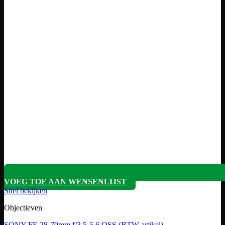
VOEG TOE AAN WENSENLIJST
Snel bekijken
Objectieven
SONY FE 28-70mm f/3.5-5.6 OSS (BTW artikel)