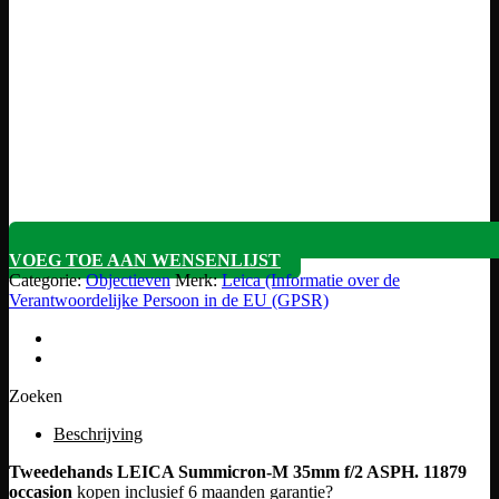
VOEG TOE AAN WENSENLIJST
Categorie:
Objectieven
Merk:
Leica (Informatie over de
Verantwoordelijke Persoon in de EU (GPSR)
Zoeken
Beschrijving
Tweedehands LEICA Summicron-M 35mm f/2 ASPH. 11879
occasion
kopen inclusief 6 maanden garantie?