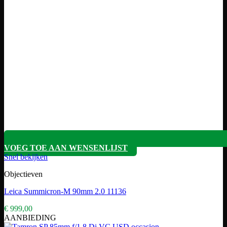
VOEG TOE AAN WENSENLIJST
Snel bekijken
Objectieven
Leica Summicron-M 90mm 2.0 11136
€
999,00
AANBIEDING