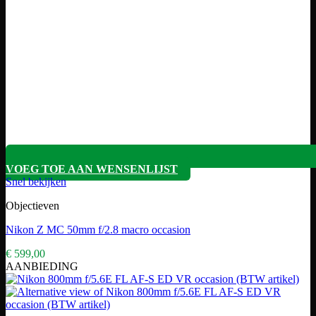
VOEG TOE AAN WENSENLIJST
Snel bekijken
Objectieven
Nikon Z MC 50mm f/2.8 macro occasion
€
599,00
AANBIEDING