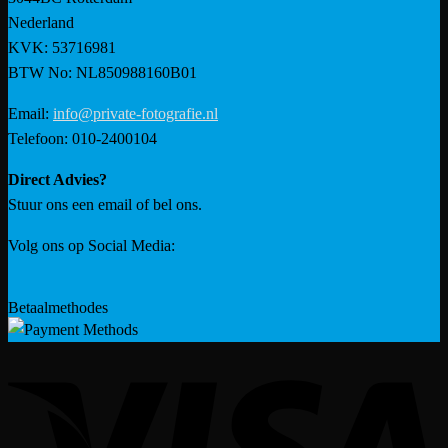
Nederland
KVK: 53716981
BTW No: NL850988160B01
Email:
info@private-fotografie.nl
Telefoon: 010-2400104
Direct Advies?
Stuur ons een email of bel ons.
Volg ons op Social Media:
Betaalmethodes