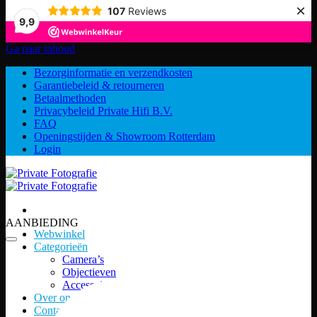
×
107
Reviews
9,9
Ga naar inhoud
Bezorginformatie en verzendkosten
Garantiebeleid & retourneren
Betaalmethoden
Privacybeleid Private Hifi B.V.
FAQ
Openingstijden & Showroom Rotterdam
Login
AANBIEDING
Webwinkel
Categorieën
Camera’s
Objectieven
Accessoires
Over ons
Contact