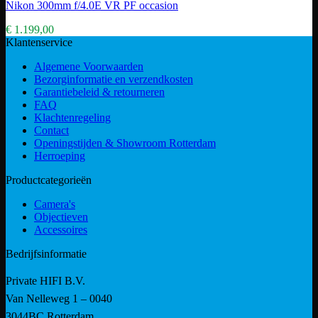
Nikon 300mm f/4.0E VR PF occasion
€
1.199,00
Klantenservice
Algemene Voorwaarden
Bezorginformatie en verzendkosten
Garantiebeleid & retourneren
FAQ
Klachtenregeling
Contact
Openingstijden & Showroom Rotterdam
Herroeping
Productcategorieën
Camera's
Objectieven
Accessoires
Bedrijfsinformatie
Private HIFI B.V.
Van Nelleweg 1 – 0040
3044BC Rotterdam