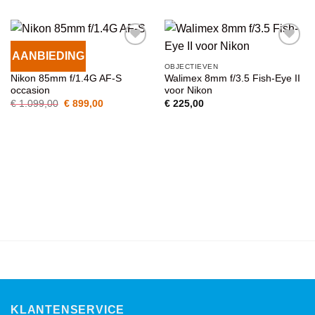
AANBIEDING
VOEG TOE
VOEG TOE
OBJECTIEVEN
OBJECTIEVEN
AAN
AAN
Nikon 85mm f/1.4G AF-S
Walimex 8mm f/3.5 Fish-Eye II
WENSENLIJST
WENSENLIJST
occasion
voor Nikon
Oorspronkelijke
Huidige
€
1.099,00
€
899,00
€
225,00
prijs
prijs
was:
is:
€ 1.099,00.
€ 899,00.
KLANTENSERVICE