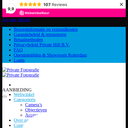
×
107
Reviews
9,9
Ga naar inhoud
Bezorginformatie en verzendkosten
Garantiebeleid & retourneren
Betaalmethoden
Privacybeleid Private Hifi B.V.
FAQ
Openingstijden & Showroom Rotterdam
Login
AANBIEDING
Webwinkel
Categorieën
Camera’s
Objectieven
Accessoires
Over ons
Contact