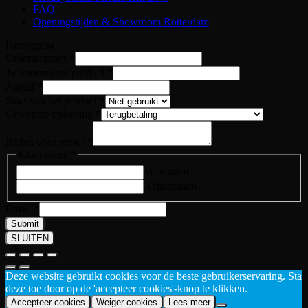
FAQ
Openingstijden & Showroom Rotterdam
Herroeping
Ordernummer
*
Te retourneren product
*
Aantal
*
Te
Staat van het product
*
Staat
Gewenste oplossing
*
Aantal
Reden voor retour
*
Klant naam
*
Voornaam
Achternaam
Email
*
Submit
SLUITEN
Deze website gebruikt cookies voor de beste gebruikerservaring. Sta
deze toe door op de 'accepteer cookies'-knop te klikken.
Accepteer cookies
Weiger cookies
Lees meer