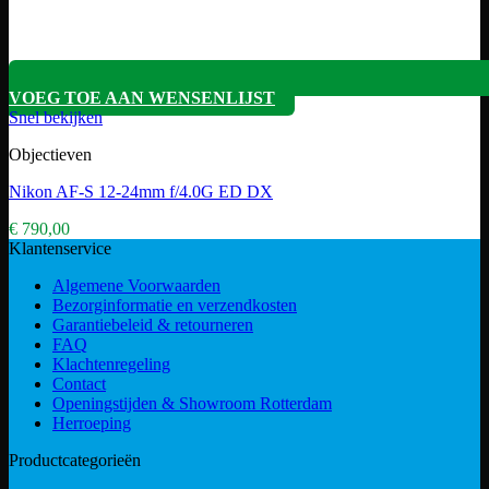
VOEG TOE AAN WENSENLIJST
Snel bekijken
Objectieven
Nikon AF-S 12-24mm f/4.0G ED DX
€
790,00
Klantenservice
Algemene Voorwaarden
Bezorginformatie en verzendkosten
Garantiebeleid & retourneren
FAQ
Klachtenregeling
Contact
Openingstijden & Showroom Rotterdam
Herroeping
Productcategorieën