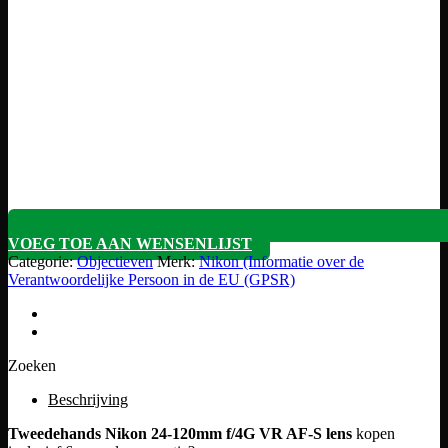
VOEG TOE AAN WENSENLIJST
Categorie:
Objectieven
Merk:
Nikon (Informatie over de
Verantwoordelijke Persoon in de EU (GPSR)
Zoeken
Beschrijving
Tweedehands Nikon 24-120mm f/4G VR AF-S lens
kopen