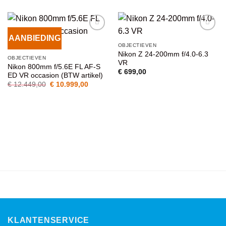
AANBIEDING
VOEG TOE
VOEG TOE
OBJECTIEVEN
AAN
AAN
Nikon Z 24-200mm f/4.0-6.3
WENSENLIJST
WENSENLIJST
OBJECTIEVEN
VR
Nikon 800mm f/5.6E FL AF-S
€
699,00
ED VR occasion (BTW artikel)
Oorspronkelijke
Huidige
€
12.449,00
€
10.999,00
prijs
prijs
was:
is:
€ 12.449,00.
€ 10.999,00.
KLANTENSERVICE