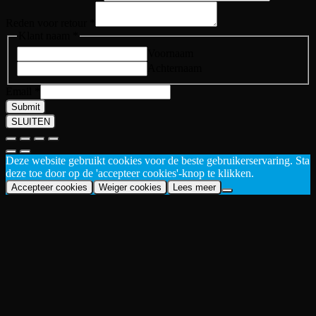
Reden voor retour
*
Klant naam
*
Voornaam
Achternaam
Email
*
Submit
SLUITEN
Deze website gebruikt cookies voor de beste gebruikerservaring. Sta
deze toe door op de 'accepteer cookies'-knop te klikken.
Accepteer cookies
Weiger cookies
Lees meer