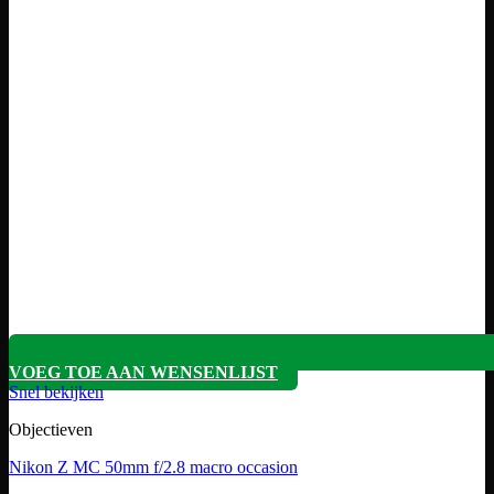
VOEG TOE AAN WENSENLIJST
Snel bekijken
Objectieven
Nikon Z MC 50mm f/2.8 macro occasion