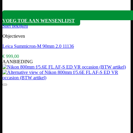
VOEG TOE AAN WENSENLIJST
Snel bekijken
Objectieven
Leica Summicron-M 90mm 2.0 11136
€
999,00
AANBIEDING