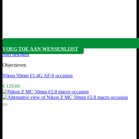
VOEG TOE AAN WENSENLIJST
Snel bekijken
Objectieven
Nikon 50mm f/1.4G AF-S occasion
€
129,00