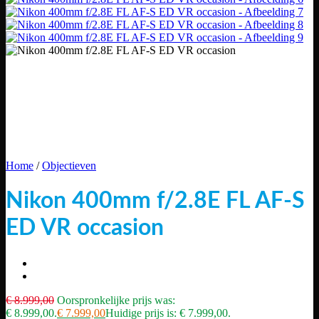
Home
/
Objectieven
Nikon 400mm f/2.8E FL AF-S
ED VR occasion
€
8.999,00
Oorspronkelijke prijs was:
€ 8.999,00.
€
7.999,00
Huidige prijs is: € 7.999,00.