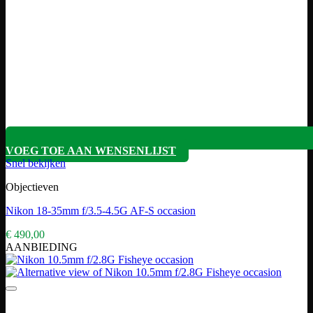
VOEG TOE AAN WENSENLIJST
Snel bekijken
Objectieven
Nikon 18-35mm f/3.5-4.5G AF-S occasion
€
490,00
AANBIEDING