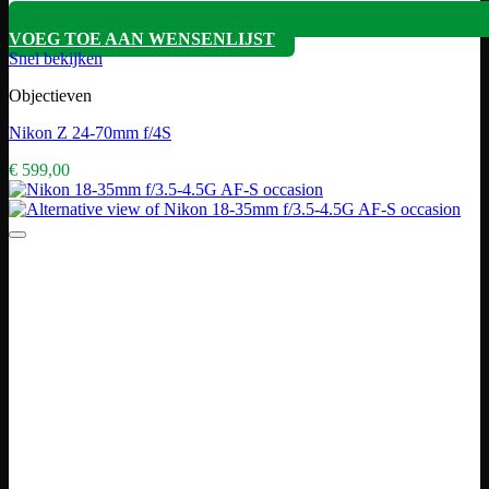
VOEG TOE AAN WENSENLIJST
Snel bekijken
Objectieven
Nikon Z 24-70mm f/4S
€
599,00