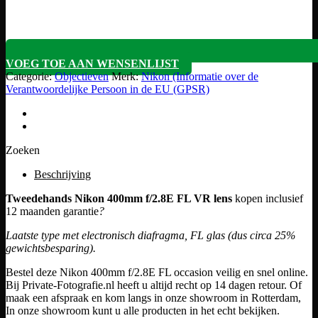
VOEG TOE AAN WENSENLIJST
Categorie:
Objectieven
Merk:
Nikon (Informatie over de
Verantwoordelijke Persoon in de EU (GPSR)
Zoeken
Beschrijving
Tweedehands Nikon 400mm f/2.8E FL VR lens
kopen inclusief
12 maanden garantie
?
Laatste type met electronisch diafragma, FL glas (dus circa 25%
gewichtsbesparing).
Bestel deze Nikon 400mm f/2.8E FL occasion veilig en snel online.
Bij Private-Fotografie.nl heeft u altijd recht op 14 dagen retour. Of
maak een afspraak en kom langs in onze showroom in Rotterdam,
In onze showroom kunt u alle producten in het echt bekijken.