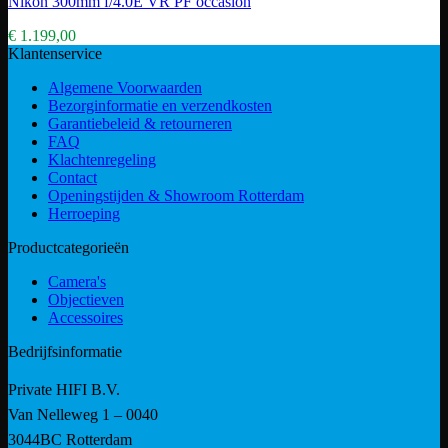
Nikon 300mm f/4.0E VR PF occasion
€
1.199,00
Klantenservice
Algemene Voorwaarden
Bezorginformatie en verzendkosten
Garantiebeleid & retourneren
FAQ
Klachtenregeling
Contact
Openingstijden & Showroom Rotterdam
Herroeping
Productcategorieën
Camera's
Objectieven
Accessoires
Bedrijfsinformatie
Private HIFI B.V.
Van Nelleweg 1 – 0040
3044BC Rotterdam