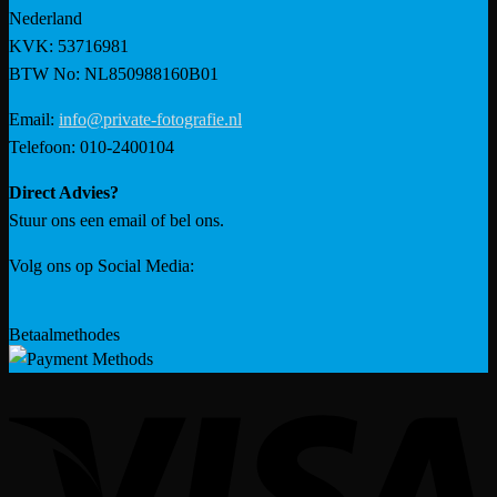
Nederland
KVK: 53716981
BTW No: NL850988160B01
Email:
info@private-fotografie.nl
Telefoon: 010-2400104
Direct Advies?
Stuur ons een email of bel ons.
Volg ons op Social Media:
Betaalmethodes