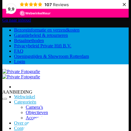
×
107
Reviews
9,9
Ga naar inhoud
Bezorginformatie en verzendkosten
Garantiebeleid & retourneren
Betaalmethoden
Privacybeleid Private Hifi B.V.
FAQ
Openingstijden & Showroom Rotterdam
Login
AANBIEDING
Webwinkel
Categorieën
Camera’s
Objectieven
Accessoires
Over ons
Contact