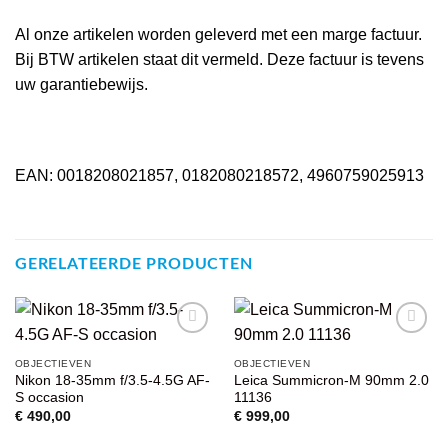
Al onze artikelen worden geleverd met een marge factuur.
Bij BTW artikelen staat dit vermeld. Deze factuur is tevens
uw garantiebewijs.
EAN: 0018208021857, 0182080218572, 4960759025913
GERELATEERDE PRODUCTEN
VOEG TOE
VOEG TOE
OBJECTIEVEN
OBJECTIEVEN
AAN
AAN
Nikon 18-35mm f/3.5-4.5G AF-
Leica Summicron-M 90mm 2.0
WENSENLIJST
WENSENLIJST
S occasion
11136
€
490,00
€
999,00