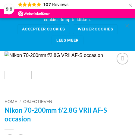
×
107
Reviews
Deze website gebruikt cookies voor de beste
9,9
gebruikerservaring. Sta deze toe door op de 'accepteer
cookies'-knop te klikken.
Ga
0
naar
ACCEPTEER COOKIES
WEIGER COOKIES
inhoud
LEES MEER
VOEG TOE
AAN
WENSENLIJST
HOME
/
OBJECTIEVEN
Nikon 70-200mm f/2.8G VRII AF-S
occasion