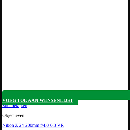
VOEG TOE AAN WENSENLIJST
Snel bekijken
Objectieven
Nikon Z 24-200mm f/4.0-6.3 VR