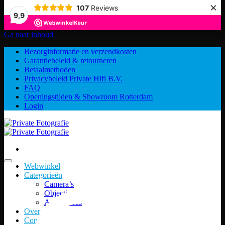
×
107
Reviews
9,9
Ga naar inhoud
Bezorginformatie en verzendkosten
Garantiebeleid & retourneren
Betaalmethoden
Privacybeleid Private Hifi B.V.
FAQ
Openingstijden & Showroom Rotterdam
Login
Webwinkel
Categorieën
Camera’s
Objectieven
Accessoires
Over ons
Contact