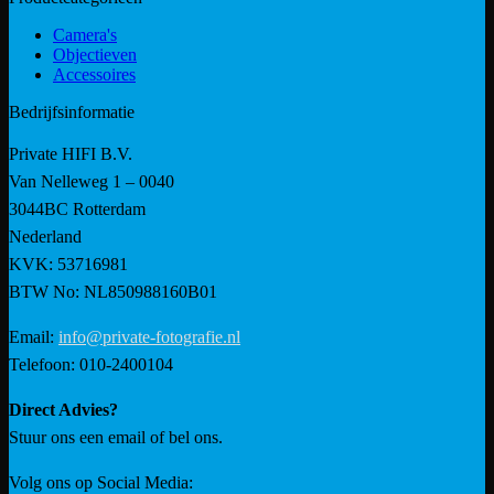
Camera's
Objectieven
Accessoires
Bedrijfsinformatie
Private HIFI B.V.
Van Nelleweg 1 – 0040
3044BC Rotterdam
Nederland
KVK: 53716981
BTW No: NL850988160B01
Email:
info@private-fotografie.nl
Telefoon: 010-2400104
Direct Advies?
Stuur ons een email of bel ons.
Volg ons op Social Media: