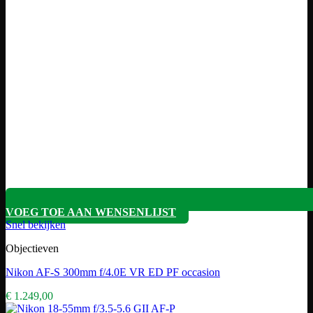
VOEG TOE AAN WENSENLIJST
Snel bekijken
Objectieven
Nikon AF-S 300mm f/4.0E VR ED PF occasion
€
1.249,00