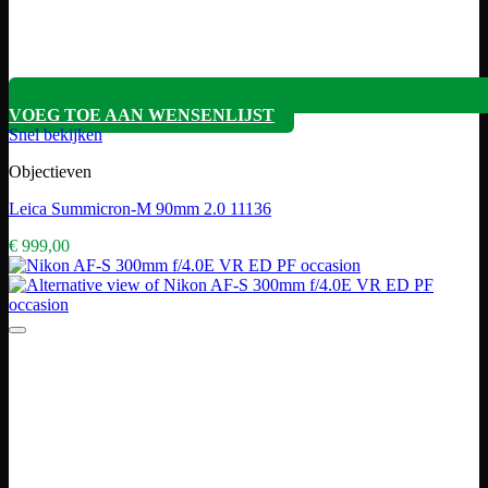
VOEG TOE AAN WENSENLIJST
Snel bekijken
Objectieven
Leica Summicron-M 90mm 2.0 11136
€
999,00