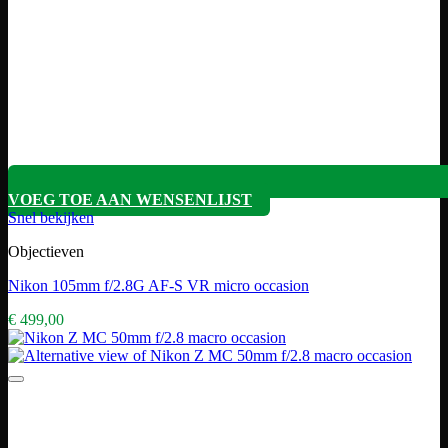
VOEG TOE AAN WENSENLIJST
Snel bekijken
Objectieven
Nikon 105mm f/2.8G AF-S VR micro occasion
€
499,00