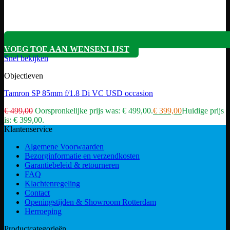
VOEG TOE AAN WENSENLIJST
Snel bekijken
Objectieven
Tamron SP 85mm f/1.8 Di VC USD occasion
€
499,00
Oorspronkelijke prijs was: € 499,00.
€
399,00
Huidige prijs
is: € 399,00.
Klantenservice
Algemene Voorwaarden
Bezorginformatie en verzendkosten
Garantiebeleid & retourneren
FAQ
Klachtenregeling
Contact
Openingstijden & Showroom Rotterdam
Herroeping
Productcategorieën