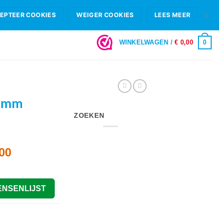
HIFI B.V.
FAQ
OPENINGSTIJDEN & SHOWROOM ROTTERDAM
EPTEER COOKIES
WEIGER COOKIES
LEES MEER
LOGIN
0
WINKELWAGEN /
€
0,00
0mm
ZOEKEN
nkelijke
Huidige
00
prijs
is:
00.
€ 2.199,00.
ENSENLIJST