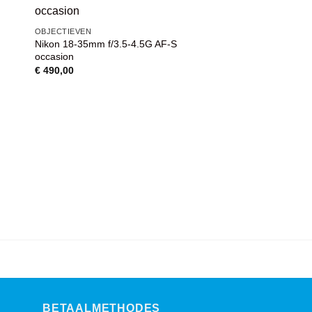
VOEG TOE
OBJECTIEVEN
AAN
Nikon 18-35mm f/3.5-4.5G AF-S
WENSENLIJST
occasion
€
490,00
OBJECTIEVEN
Nikon Nikkor 20mm 
occasion
€
350,00
BETAALMETHODES