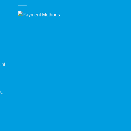
.nl
s.