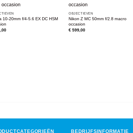
VOEG TOE
VOEG TOE
CTIEVEN
OBJECTIEVEN
AAN
AAN
a 10-20mm f/4-5.6 EX DC HSM
Nikon Z MC 50mm f/2.8 macro
WENSENLIJST
WENSENLIJST
sion
occasion
,00
€
599,00
ODUCTCATEGORIEËN
BEDRIJFSINFORMATIE