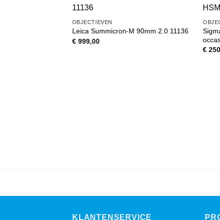
VOEG TOE
OBJECTIEVEN
OBJE
AAN
Sigm
Leica Summicron-M 90mm 2.0 11136
WENSENLIJST
occa
€
999,00
€
250
KLANTENSERVICE
PR