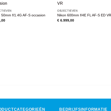
VOEG TOE
VOEG TOE
CTIEVEN
OBJECTIEVEN
AAN
AAN
n 50mm f/1.4G AF-S occasion
Nikon 600mm f/4E FL AF-S ED V
WENSENLIJST
WENSENLIJST
,00
€
6.999,00
ODUCTCATEGORIEËN
BEDRIJFSINFORMATIE