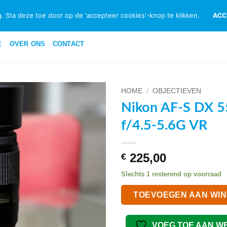
ID & RETOURNEREN
BETAALMETHODEN
PRIVACYBELEID PRIVATE 
. Sta deze toe door op de 'accepteer cookies'-knop te klikken.
ACC
OVER ONS
CONTACT
HOME
/
OBJECTIEVEN
Nikon AF-S DX 
VOEG TOE
f/4.5-5.6G VR
AAN
WENSENLIJST
225,00
€
Slechts 1 resterend op voorraad
TOEVOEGEN AAN WI
VOEG TOE AAN W