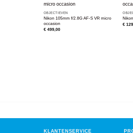
VOEG TOE
OBJECTIEVEN
OBJE
AAN
Nikon 105mm f/2.8G AF-S VR micro
Niko
WENSENLIJST
occasion
€
129
€
499,00
KLANTENSERVICE
PR