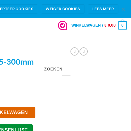
HIFI B.V.
FAQ
OPENINGSTIJDEN & SHOWROOM ROTTERDAM
EPTEER COOKIES
WEIGER COOKIES
LEES MEER
LOGIN
0
WINKELWAGEN /
€
0,00
55-300mm
ZOEKEN
NKELWAGEN
ENSENLIJST