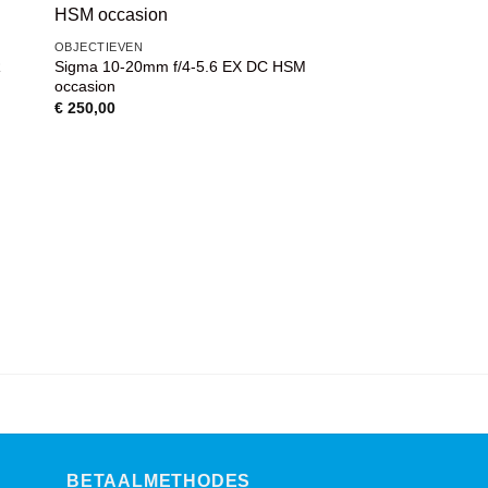
AANBIEDING
VOEG TOE
OBJECTIEVEN
AAN
Sigma 10-20mm f/4-5.6 EX DC HSM
R
WENSENLIJST
occasion
€
250,00
OBJECTIEVEN
Tamron SP 85mm f/1
occasion
Oorspronke
H
€
499,00
€
399,00
prijs
pr
was:
is
€ 499,00.
€
BETAALMETHODES