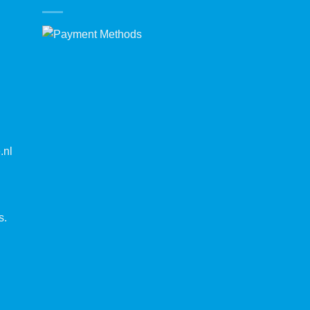
.nl
s.