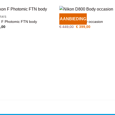
RA'S
CAMERA'S
AANBIEDING
n F Photomic FTN body
Nikon D800 Body occasion
VOEG TOE
VOEG TOE
AAN
AAN
Oorspronkelijke
Huidige
,00
€
449,00
€
399,00
WENSENLIJST
WENSENLIJST
prijs
prijs
was:
is:
€ 449,00.
€ 399,00.