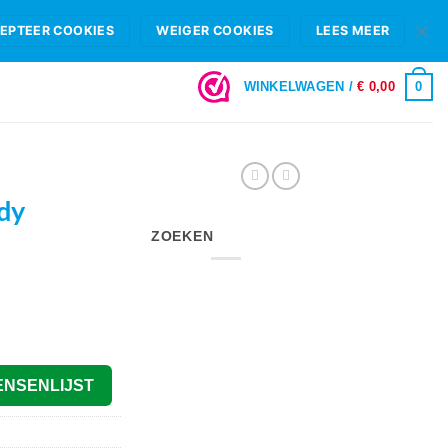
HIFI B.V.
FAQ
OPENINGSTIJDEN & SHOWROOM ROTTERDAM
EPTEER COOKIES
WEIGER COOKIES
LEES MEER
LOGIN
0
WINKELWAGEN /
€
0,00
dy
ZOEKEN
ENSENLIJST