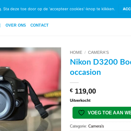
ID & RETOURNEREN
BETAALMETHODEN
PRIVACYBELEID PRIVATE 
. Sta deze toe door op de 'accepteer cookies'-knop te klikken.
ACC
OVER ONS
CONTACT
HOME
/
CAMERA'S
Nikon D3200 Bo
VOEG TOE
occasion
AAN
WENSENLIJST
119,00
€
Uitverkocht
VOEG TOE AAN W
Categorie:
Camera's