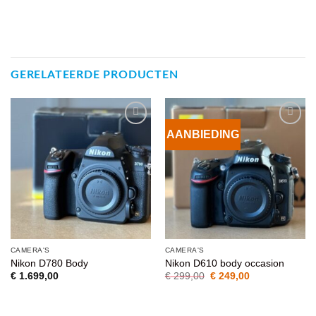
GERELATEERDE PRODUCTEN
AANBIEDING
VOEG TOE
VOEG TOE
AAN
AAN
WENSENLIJST
WENSENLIJST
CAMERA'S
CAMERA'S
Nikon D780 Body
Nikon D610 body occasion
Oorspronkelijke
Huidige
€
1.699,00
€
299,00
€
249,00
prijs
prijs
was:
is:
€ 299,00.
€ 249,00.