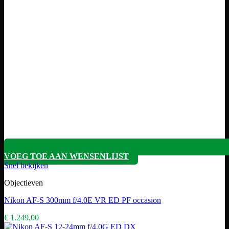
VOEG TOE AAN WENSENLIJST
Snel bekijken
Objectieven
Nikon AF-S 300mm f/4.0E VR ED PF occasion
€
1.249,00