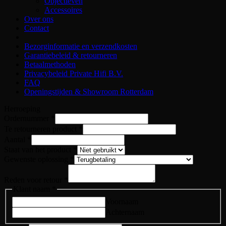
Objectieven
Accessoires
Over ons
Contact
Bezorginformatie en verzendkosten
Garantiebeleid & retourneren
Betaalmethoden
Privacybeleid Private Hifi B.V.
FAQ
Openingstijden & Showroom Rotterdam
Herroeping
Ordernummer
*
Te retourneren product
*
Aantal
*
Staat van het product
*
Gewenste oplossing
*
Reden voor retour
*
Klant naam
*
Voornaam
Achternaam