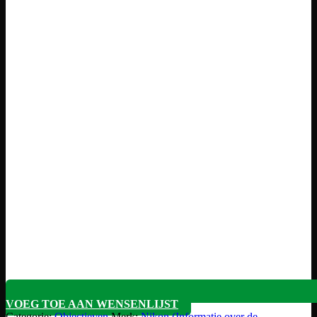
VOEG TOE AAN WENSENLIJST
Categorie:
Objectieven
Merk:
Nikon (Informatie over de