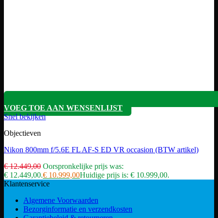
VOEG TOE AAN WENSENLIJST
Snel bekijken
Objectieven
Nikon 800mm f/5.6E FL AF-S ED VR occasion (BTW artikel)
€
12.449,00
Oorspronkelijke prijs was:
€ 12.449,00.
€
10.999,00
Huidige prijs is: € 10.999,00.
Klantenservice
Algemene Voorwaarden
Bezorginformatie en verzendkosten
Garantiebeleid & retourneren