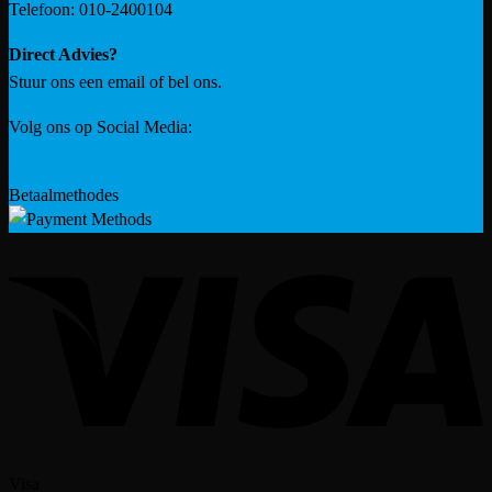
Telefoon: 010-2400104
Direct Advies?
Stuur ons een email of bel ons.
Volg ons op Social Media:
Betaalmethodes
Visa