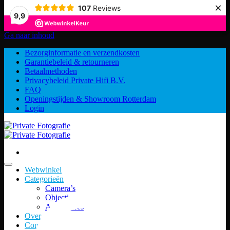
×
107
Reviews
9,9
Ga naar inhoud
Bezorginformatie en verzendkosten
Garantiebeleid & retourneren
Betaalmethoden
Privacybeleid Private Hifi B.V.
FAQ
Openingstijden & Showroom Rotterdam
Login
Webwinkel
Categorieën
Camera’s
Objectieven
Accessoires
Over ons
Contact