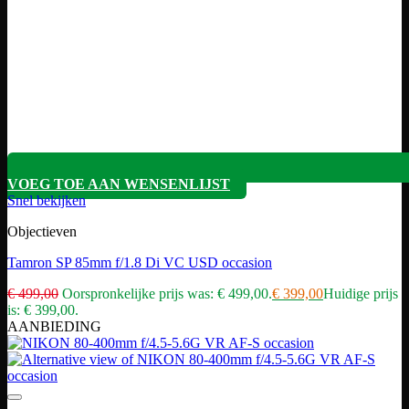
VOEG TOE AAN WENSENLIJST
Snel bekijken
Objectieven
Tamron SP 85mm f/1.8 Di VC USD occasion
€
499,00
Oorspronkelijke prijs was: € 499,00.
€
399,00
Huidige prijs
is: € 399,00.
AANBIEDING