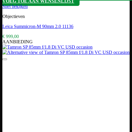
VOEG TOE AAN WENSENLIJST
Snel bekijken
Objectieven
Leica Summicron-M 90mm 2.0 11136
€
999,00
AANBIEDING