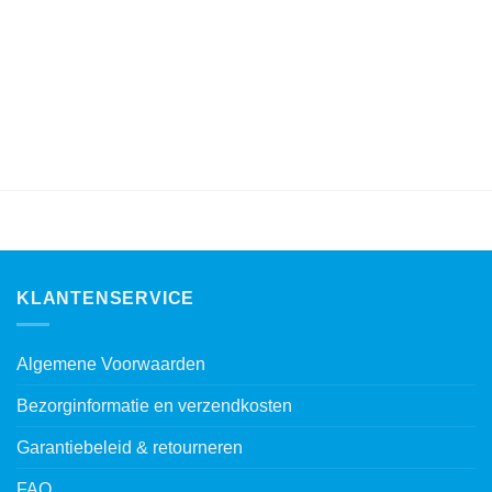
was:
is:
€ 399,00.
€ 359,00.
KLANTENSERVICE
Algemene Voorwaarden
Bezorginformatie en verzendkosten
Garantiebeleid & retourneren
FAQ