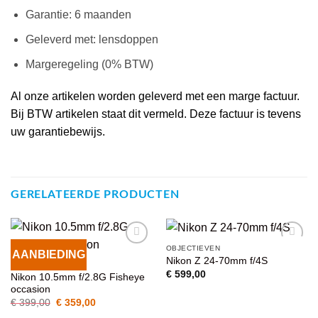
Garantie: 6 maanden
Geleverd met: lensdoppen
Margeregeling (0% BTW)
Al onze artikelen worden geleverd met een marge factuur.
Bij BTW artikelen staat dit vermeld. Deze factuur is tevens
uw garantiebewijs.
GERELATEERDE PRODUCTEN
OBJECTIEVEN
AANBIEDING
VOEG TOE
VOEG TOE
Nikon Z 24-70mm f/4S
OBJECTIEVEN
AAN
AAN
€
599,00
Nikon 10.5mm f/2.8G Fisheye
WENSENLIJST
WENSENLIJST
occasion
Oorspronkelijke
Huidige
€
399,00
€
359,00
prijs
prijs