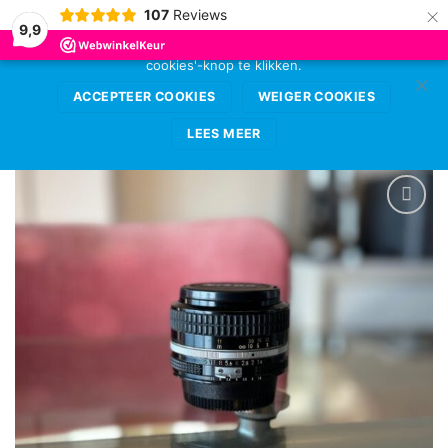
×
107
Reviews
Deze website gebruikt cookies voor de beste
9,9
gebruikerservaring. Sta deze toe door op de 'accepteer
cookies'-knop te klikken.
Ga
0
naar
ACCEPTEER COOKIES
WEIGER COOKIES
inhoud
LEES MEER
VOEG TOE
AAN
WENSENLIJST