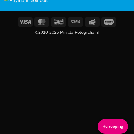
Visa
MasterCard
Bancontact
Bank
IDeal
Maestro
Transfer
©2010-2026 Private-Fotografie.nl
Herroeping