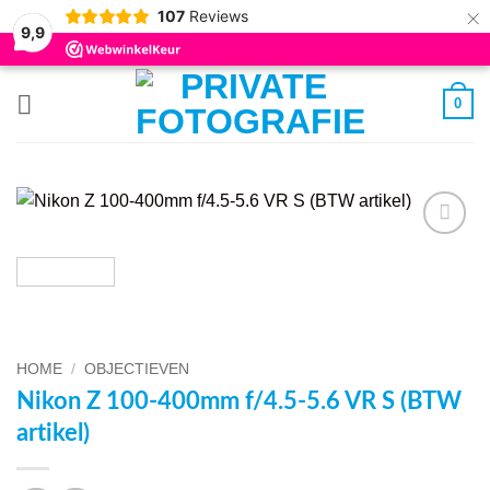
×
107
Reviews
9,9
Ga
0
naar
inhoud
VOEG TOE
AAN
WENSENLIJST
HOME
/
OBJECTIEVEN
Nikon Z 100-400mm f/4.5-5.6 VR S (BTW
artikel)