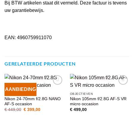
Bij BTW artikelen staat dit vermeld. Deze factuur is tevens
uw garantiebewijs.
EAN: 4960759911070
GERELATEERDE PRODUCTEN
AANBIEDING
VOEG TOE
VOEG TOE
OBJECTIEVEN
OBJECTIEVEN
AAN
AAN
Nikon 24-70mm f/2.8G NANO
Nikon 105mm f/2.8G AF-S VR
WENSENLIJST
WENSENLIJST
AF-S occasion
micro occasion
Oorspronkelijke
Huidige
€
449,00
€
399,00
€
499,00
prijs
prijs
was:
is:
€ 449,00.
€ 399,00.