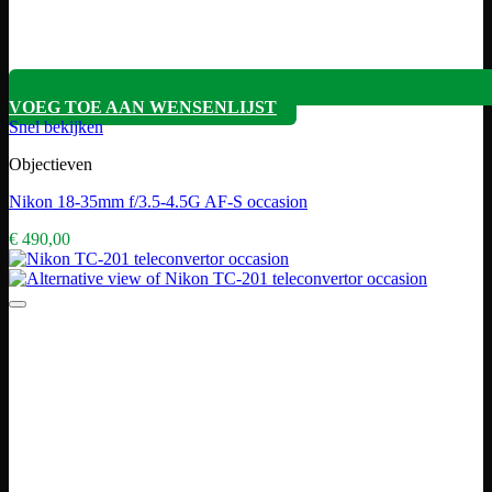
VOEG TOE AAN WENSENLIJST
Snel bekijken
Objectieven
Nikon 18-35mm f/3.5-4.5G AF-S occasion
€
490,00