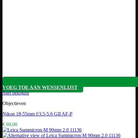
VOEG TOE AAN WENSENLIJST
Snel bekijken
Objectieven
Nikon 18-55mm f/3.5-5.6 GII AF-P
€
69,00