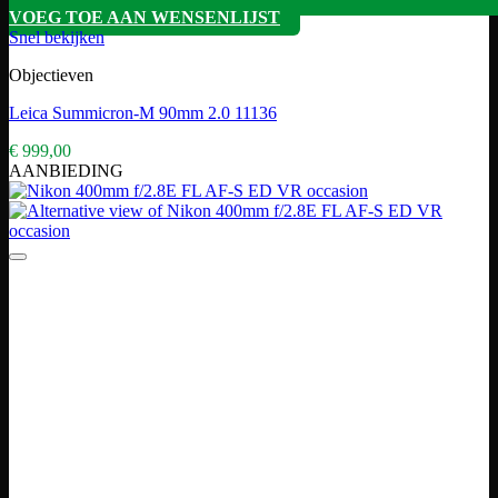
VOEG TOE AAN WENSENLIJST
Snel bekijken
Objectieven
Leica Summicron-M 90mm 2.0 11136
€
999,00
AANBIEDING