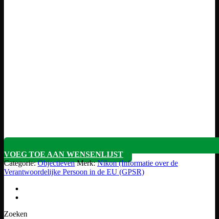
VOEG TOE AAN WENSENLIJST
Categorie:
Objectieven
Merk:
Nikon (Informatie over de
Verantwoordelijke Persoon in de EU (GPSR)
Zoeken