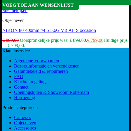
VOEG TOE AAN WENSENLIJST
Snel bekijken
Objectieven
NIKON 80-400mm f/4.5-5.6G VR AF-S occasion
€
899,00
Oorspronkelijke prijs was: € 899,00.
€
799,00
Huidige prijs
is: € 799,00.
Klantenservice
Algemene Voorwaarden
Bezorginformatie en verzendkosten
Garantiebeleid & retourneren
FAQ
Klachtenregeling
Contact
Openingstijden & Showroom Rotterdam
Herroeping
Productcategorieën
Camera's
Objectieven
Accessoires