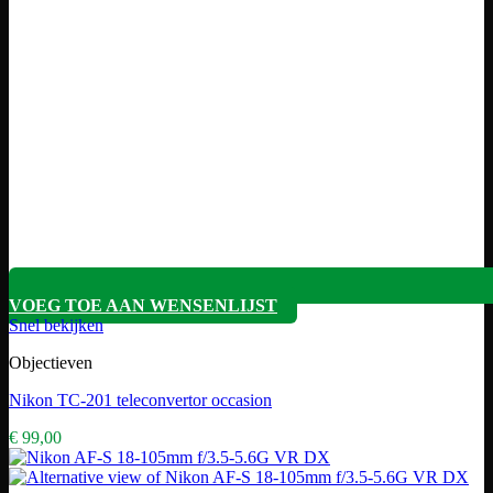
VOEG TOE AAN WENSENLIJST
Snel bekijken
Objectieven
Nikon TC-201 teleconvertor occasion
€
99,00