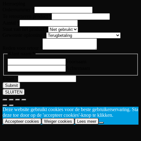
Herroeping
Klant
Ordernummer
*
Aantal
Te retourneren product
*
product
Aantal
*
Staat van het product
*
Gewenste oplossing
*
Reden voor retour
*
Klant naam
*
Voornaam
Achternaam
Email
*
Submit
SLUITEN
Deze website gebruikt cookies voor de beste gebruikerservaring. Sta
deze toe door op de 'accepteer cookies'-knop te klikken.
Accepteer cookies
Weiger cookies
Lees meer