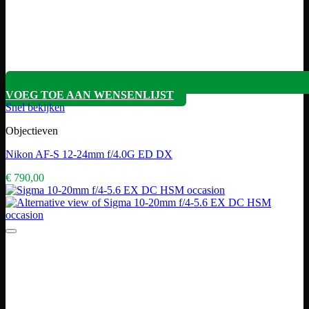
VOEG TOE AAN WENSENLIJST
Snel bekijken
Objectieven
Nikon AF-S 12-24mm f/4.0G ED DX
€
790,00