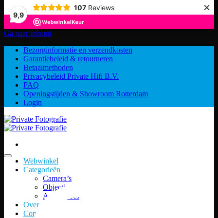
×
107
Reviews
9,9
Ga naar inhoud
Bezorginformatie en verzendkosten
Garantiebeleid & retourneren
Betaalmethoden
Privacybeleid Private Hifi B.V.
FAQ
Openingstijden & Showroom Rotterdam
Login
Webwinkel
Categorieën
Camera’s
Objectieven
Accessoires
Over ons
Contact