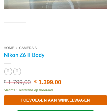
HOME
/
CAMERA'S
Nikon Z6 II Body
Oorspronkelijke
Huidige
1.799,00
1.399,00
€
€
prijs
prijs
Slechts 1 resterend op voorraad
was:
is:
€ 1.799,00.
€ 1.399,00.
TOEVOEGEN AAN WINKELWAGEN