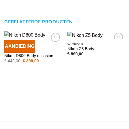
GERELATEERDE PRODUCTEN
CAMERA'S
AANBIEDING
VOEG TOE
VOEG TOE
Nikon Z5 Body
CAMERA'S
AAN
AAN
€
899,00
Nikon D800 Body occasion
WENSENLIJST
WENSENLIJST
Oorspronkelijke
Huidige
€
449,00
€
399,00
prijs
prijs
was:
is:
€ 449,00.
€ 399,00.