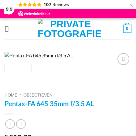
×
107
Reviews
9,9
Ga
0
naar
inhoud
VOEG TOE
AAN
WENSENLIJST
HOME
/
OBJECTIEVEN
Pentax-FA 645 35mm f/3.5 AL