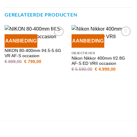
GERELATEERDE PRODUCTEN
AANBIEDING
AANBIEDING
VOEG TOE
VOEG TOE
OBJECTIEVEN
AAN
AAN
NIKON 80-400mm f/4.5-5.6G
WENSENLIJST
WENSENLIJST
OBJECTIEVEN
VR AF-S occasion
Nikon Nikkor 400mm f/2.8G
Oorspronkelijke
Huidige
€
899,00
€
799,00
AF-S ED VRII occasion
prijs
prijs
Oorspronkelijke
Huidige
was:
is:
€
5.590,00
€
4.999,00
prijs
prijs
€ 899,00.
€ 799,00.
was:
is:
€ 5.590,00.
€ 4.999,00