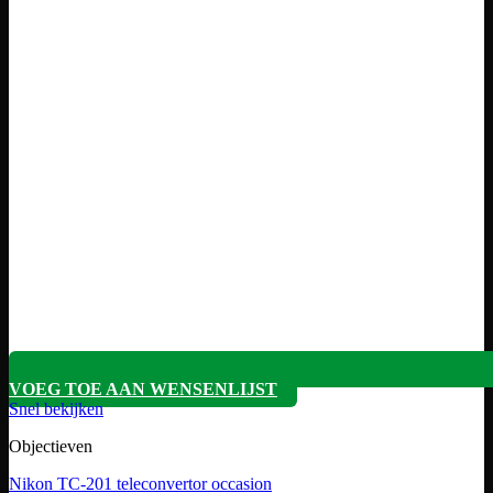
VOEG TOE AAN WENSENLIJST
Snel bekijken
Objectieven
Nikon TC-201 teleconvertor occasion