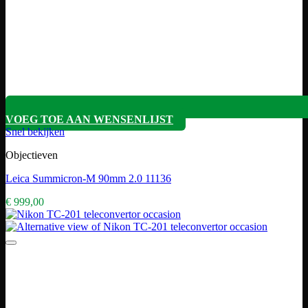
VOEG TOE AAN WENSENLIJST
Snel bekijken
Objectieven
Leica Summicron-M 90mm 2.0 11136
€
999,00