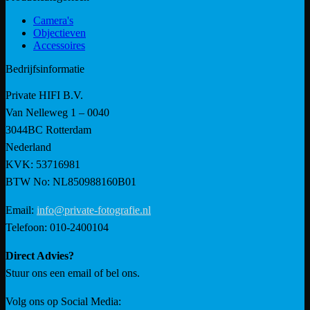
Camera's
Objectieven
Accessoires
Bedrijfsinformatie
Private HIFI B.V.
Van Nelleweg 1 – 0040
3044BC Rotterdam
Nederland
KVK: 53716981
BTW No: NL850988160B01
Email:
info@private-fotografie.nl
Telefoon: 010-2400104
Direct Advies?
Stuur ons een email of bel ons.
Volg ons op Social Media: