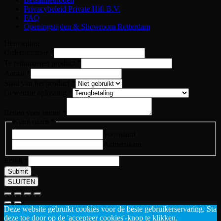
Privacybeleid Private Hifi B.V.
FAQ
Openingstijden & Showroom Rotterdam
Herroeping
Te
Ordernummer
*
retourneren
Te retourneren product
*
Aantal
*
Staat van het product
*
Gewenste oplossing
*
Reden voor retour
*
Klant naam
*
Voornaam
Achternaam
Email
*
Submit
SLUITEN
Deze website gebruikt cookies voor de beste gebruikerservaring. Sta
deze toe door op de 'accepteer cookies'-knop te klikken.