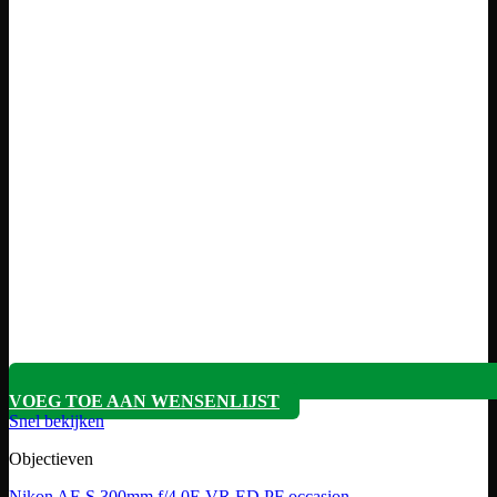
VOEG TOE AAN WENSENLIJST
Snel bekijken
Objectieven
Nikon AF-S 300mm f/4.0E VR ED PF occasion