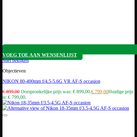
VOEG TOE AAN WENSENLIJST
Snel bekijken
Objectieven
NIKON 80-400mm f/4.5-5.6G VR AF-S occasion
€
899,00
Oorspronkelijke prijs was: € 899,00.
€
799,00
Huidige prijs
is: € 799,00.