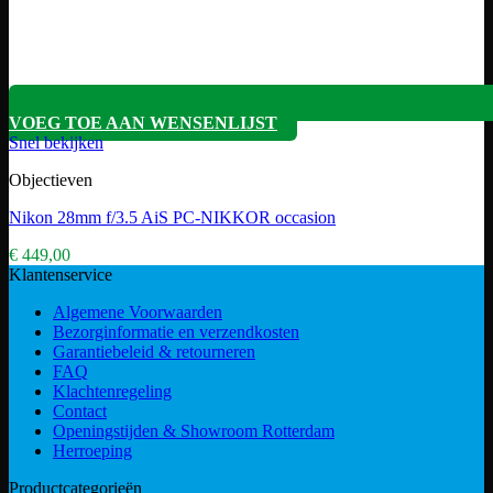
VOEG TOE AAN WENSENLIJST
Snel bekijken
Objectieven
Nikon 28mm f/3.5 AiS PC-NIKKOR occasion
€
449,00
Klantenservice
Algemene Voorwaarden
Bezorginformatie en verzendkosten
Garantiebeleid & retourneren
FAQ
Klachtenregeling
Contact
Openingstijden & Showroom Rotterdam
Herroeping
Productcategorieën