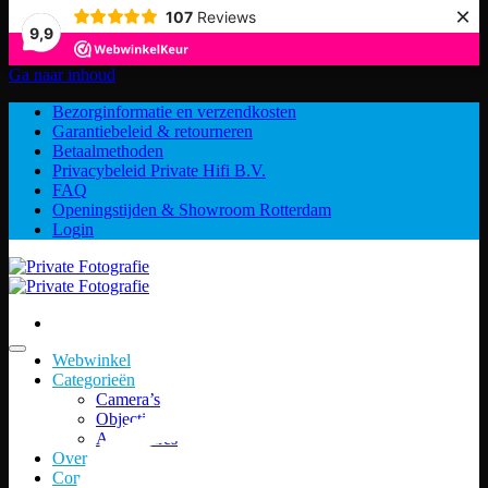
×
107
Reviews
9,9
Ga naar inhoud
Bezorginformatie en verzendkosten
Garantiebeleid & retourneren
Betaalmethoden
Privacybeleid Private Hifi B.V.
FAQ
Openingstijden & Showroom Rotterdam
Login
Webwinkel
Categorieën
Camera’s
Objectieven
Accessoires
Over ons
Contact