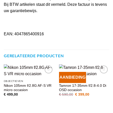
Bij BTW artikelen staat dit vermeld. Deze factuur is tevens
uw garantiebewijs.
EAN: 4047865400916
GERELATEERDE PRODUCTEN
AANBIEDING
VOEG TOE
VOEG TOE
OBJECTIEVEN
OBJECTIEVEN
AAN
AAN
Nikon 105mm f/2.8G AF-S VR
Tamron 17-35mm f/2.8-4.0 Di
WENSENLIJST
WENSENLIJST
micro occasion
OSD occasion
Oorspronkelijke
Huidige
€
499,00
€
590,00
€
399,00
prijs
prijs
was:
is:
€ 590,00.
€ 399,00.