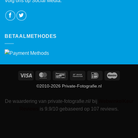
Volg ons op Social Media:
BETAALMETHODES
Visa
MasterCard
Bancontact
Bank
IDeal
Maestro
Transfer
©2010-2026 Private-Fotografie.nl
De waardering van private-fotografie.nl/ bij
WebwinkelKeur
Reviews
is 9.9/10 gebaseerd op 107 reviews.