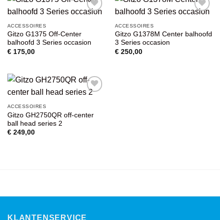
VOEG TOE
VOEG TOE
ACCESSOIRES
ACCESSOIRES
AAN
AAN
Gitzo G1375 Off-Center
Gitzo G1378M Center balhoofd
WENSENLIJST
WENSENLIJST
balhoofd 3 Series occasion
3 Series occasion
€
175,00
€
250,00
VOEG TOE
ACCESSOIRES
AAN
Gitzo GH2750QR off-center
WENSENLIJST
ball head series 2
€
249,00
KLANTENSERVICE