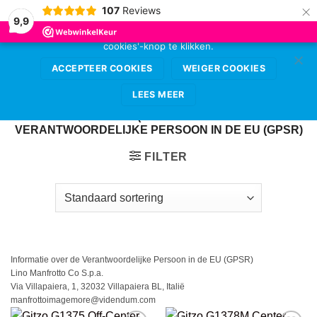
×
107
Reviews
Deze website gebruikt cookies voor de beste
9,9
gebruikerservaring. Sta deze toe door op de 'accepteer
cookies'-knop te klikken.
Ga
0
naar
ACCEPTEER COOKIES
WEIGER COOKIES
inhoud
LEES MEER
HOME
/
GITZO (INFORMATIE OVER DE
VERANTWOORDELIJKE PERSOON IN DE EU (GPSR)
FILTER
Informatie over de Verantwoordelijke Persoon in de EU (GPSR)
Lino Manfrotto Co S.p.a.
Via Villapaiera, 1, 32032 Villapaiera BL, Italië
manfrottoimagemore@videndum.com