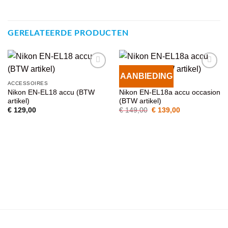
GERELATEERDE PRODUCTEN
AANBIEDING
VOEG TOE
VOEG TOE
ACCESSOIRES
ACCESSOIRES
AAN
AAN
Nikon EN-EL18 accu (BTW
Nikon EN-EL18a accu occasion
WENSENLIJST
WENSENLIJST
artikel)
(BTW artikel)
Oorspronkelijke
Huidige
€
129,00
€
149,00
€
139,00
prijs
prijs
was:
is:
€ 149,00.
€ 139,00.