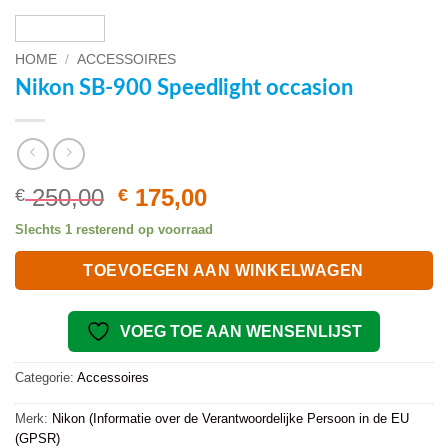
HOME
/
ACCESSOIRES
Nikon SB-900 Speedlight occasion
Oorspronkelijke
Huidige
250,00
175,00
€
€
prijs
prijs
Slechts 1 resterend op voorraad
was:
is:
€ 250,00.
€ 175,00.
TOEVOEGEN AAN WINKELWAGEN
VOEG TOE AAN WENSENLIJST
Categorie:
Accessoires
Merk:
Nikon (Informatie over de Verantwoordelijke Persoon in de EU
(GPSR)