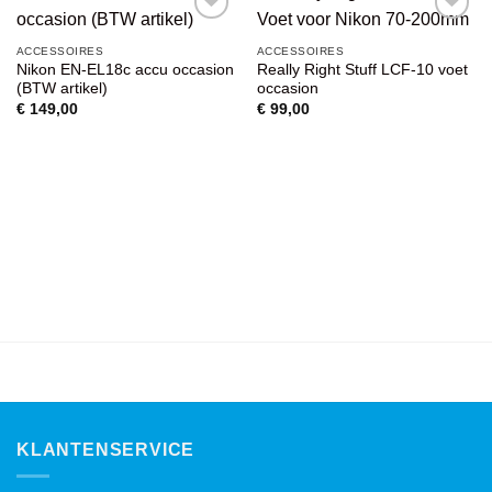
VOEG TOE
VOEG TOE
ACCESSOIRES
ACCESSOIRES
AAN
AAN
Nikon EN-EL18c accu occasion
Really Right Stuff LCF-10 voet
WENSENLIJST
WENSENLIJST
(BTW artikel)
occasion
€
149,00
€
99,00
KLANTENSERVICE