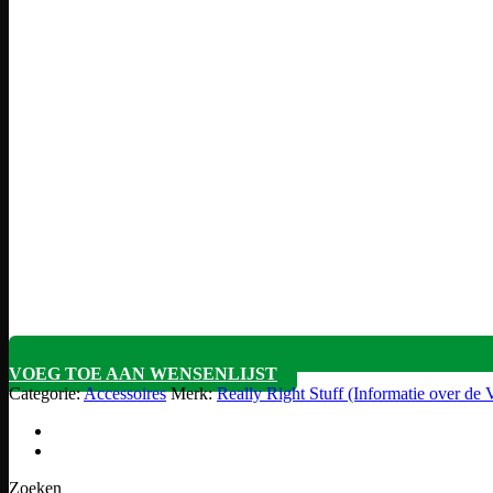
VOEG TOE AAN WENSENLIJST
Categorie:
Accessoires
Merk:
Really Right Stuff (Informatie over d
Zoeken