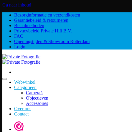
Ga naar inhoud
Bezorginformatie en verzendkosten
Garantiebeleid & retourneren
Betaalmethoden
Privacybeleid Private Hifi B.V.
FAQ
Openingstijden & Showroom Rotterdam
Login
Webwinkel
Categorieën
Camera’s
Objectieven
Accessoires
Over ons
Contact