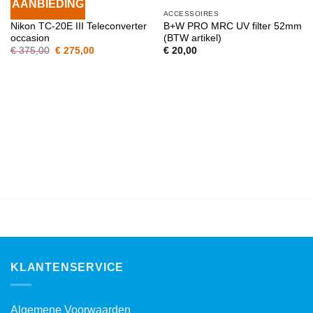
AANBIEDING
VOEG TOE
VOEG TOE
ACCESSOIRES
ACCESSOIRES
AAN
AAN
Nikon TC-20E III Teleconverter
B+W PRO MRC UV filter 52mm
WENSENLIJST
WENSENLIJST
occasion
(BTW artikel)
Oorspronkelijke
Huidige
€
375,00
€
275,00
€
20,00
prijs
prijs
was:
is:
€ 375,00.
€ 275,00.
KLANTENSERVICE
Algemene Voorwaarden