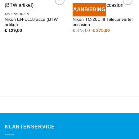
AANBIEDING
VOEG TOE
VOEG TOE
ACCESSOIRES
ACCESSOIRES
AAN
AAN
Nikon EN-EL18 accu (BTW
Nikon TC-20E III Teleconverter
WENSENLIJST
WENSENLIJST
artikel)
occasion
Oorspronkelijke
Huidige
€
129,00
€
375,00
€
275,00
prijs
prijs
was:
is:
€ 375,00.
€ 275,00.
KLANTENSERVICE