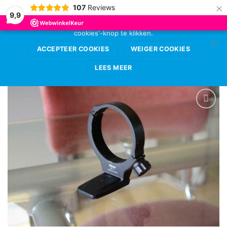
×
107
Reviews
Deze website gebruikt cookies voor de beste
9,9
gebruikerservaring. Sta deze toe door op de 'accepteer
cookies'-knop te klikken.
Ga
0
naar
ACCEPTEER COOKIES
WEIGER COOKIES
inhoud
LEES MEER
VOEG TOE
AAN
WENSENLIJST