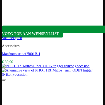
VOEG TOE AAN WENSENLIJST
Snel bekijken
Accessoires
Manfrotto statief 5001B-1
€
89,00