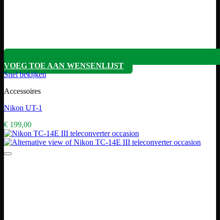
VOEG TOE AAN WENSENLIJST
Snel bekijken
Accessoires
Nikon UT-1
€
199,00