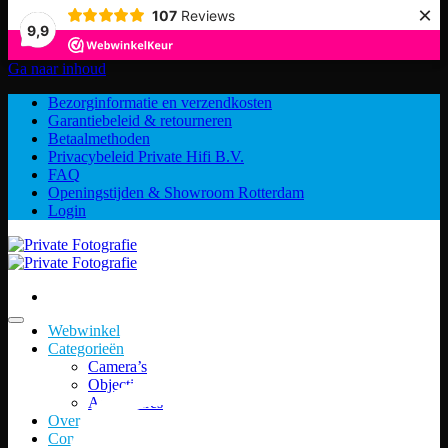
×
107
Reviews
9,9
Ga naar inhoud
Bezorginformatie en verzendkosten
Garantiebeleid & retourneren
Betaalmethoden
Privacybeleid Private Hifi B.V.
FAQ
Openingstijden & Showroom Rotterdam
Login
Webwinkel
Categorieën
Camera’s
Objectieven
Accessoires
Over ons
Contact