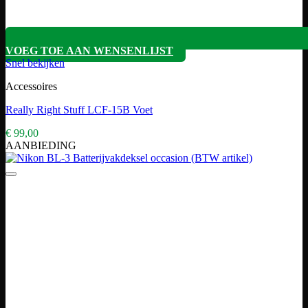
VOEG TOE AAN WENSENLIJST
Snel bekijken
Accessoires
Really Right Stuff LCF-15B Voet
€
99,00
AANBIEDING