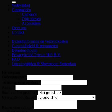
Webwinkel
Categorieën
Camera’s
Objectieven
Accessoires
Over ons
Contact
Bezorginformatie en verzendkosten
Garantiebeleid & retourneren
Betaalmethoden
Privacybeleid Private Hifi B.V.
FAQ
Openingstijden & Showroom Rotterdam
Herroeping
Ordernummer
*
Te retourneren product
*
Aantal
*
Staat van het product
*
Gewenste oplossing
*
Reden voor retour
*