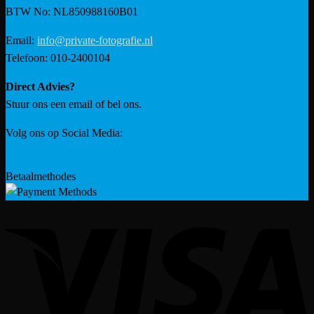
BTW No: NL850988160B01
Email:
info@private-fotografie.nl
Telefoon: 010-2400104
Direct Advies?
Stuur ons een email of bel ons.
Volg ons op Social Media:
Betaalmethodes