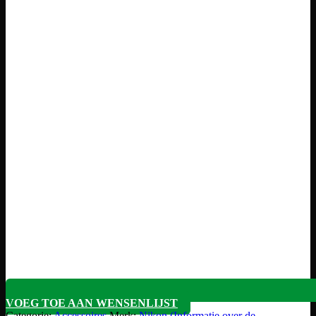
VOEG TOE AAN WENSENLIJST
Categorie:
Accessoires
Merk:
Nikon (Informatie over de