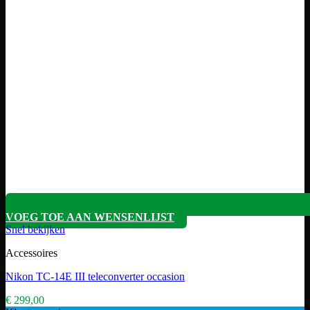
VOEG TOE AAN WENSENLIJST
Snel bekijken
Accessoires
Nikon TC-14E III teleconverter occasion
€
299,00