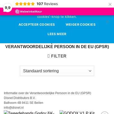
×
107
Reviews
Deze website gebruikt cookies voor de beste
9,9
gebruikerservaring. Sta deze toe door op de 'accepteer
cookies'-knop te klikken.
Ga
0
naar
ACCEPTEER COOKIES
WEIGER COOKIES
inhoud
LEES MEER
HOME
/
GODOX (INFORMATIE OVER DE
VERANTWOORDELIJKE PERSOON IN DE EU (GPSR)
FILTER
Informatie over de Verantwoordelijke Persoon in de EU (GPSR)
Disnet Distributors B.V.
Bathoorn 4B 9411 SE Beilen
info@disnet.nl