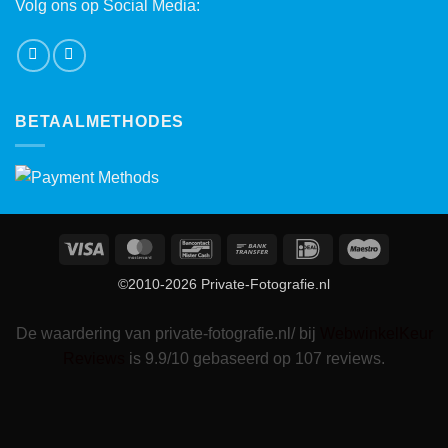
Volg ons op Social Media:
BETAALMETHODES
Visa
MasterCard
Bancontact
Bank
IDeal
Maestro
Transfer
©2010-2026 Private-Fotografie.nl
De waardering van private-fotografie.nl/ bij
WebwinkelKeur
Reviews
is 9.9/10 gebaseerd op 107 reviews.