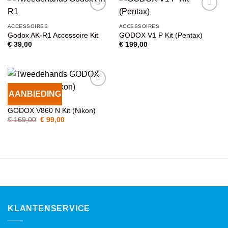
VOEG TOE
VOEG TOE
ACCESSOIRES
ACCESSOIRES
AAN
AAN
Godox AK-R1 Accessoire Kit
GODOX V1 P Kit (Pentax)
WENSENLIJST
WENSENLIJST
€
39,00
€
199,00
AANBIEDING
VOEG TOE
ACCESSOIRES
AAN
GODOX V860 N Kit (Nikon)
WENSENLIJST
Oorspronkelijke
Huidige
€
169,00
€
99,00
prijs
prijs
was:
is:
€ 169,00.
€ 99,00.
KLANTENSERVICE