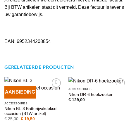
Bij BTW artikelen staat dit vermeld. Deze factuur is tevens
uw garantiebewijs.
EAN: 6952344208854
GERELATEERDE PRODUCTEN
ACCESSOIRES
AANBIEDING
VOEG TOE
VOEG TOE
Nikon DR-6 hoekzoeker
AAN
AAN
€
129,00
WENSENLIJST
WENSENLIJST
ACCESSOIRES
Nikon BL-3 Batterijvakdeksel
occasion (BTW artikel)
Oorspronkelijke
Huidige
€
25,00
€
19,50
prijs
prijs
was:
is:
€ 25,00.
€ 19,50.