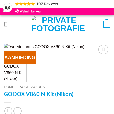
×
107
Reviews
9,9
Ga
0
naar
inhoud
AANBIEDING
VOEG TOE
AAN
WENSENLIJST
HOME
/
ACCESSOIRES
GODOX V860 N Kit (Nikon)