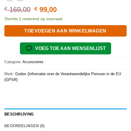
Oorspronkelijke
Huidige
169,00
99,00
€
€
prijs
prijs
Slechts 1 resterend op voorraad
was:
is:
€ 169,00.
€ 99,00.
TOEVOEGEN AAN WINKELWAGEN
VOEG TOE AAN WENSENLIJST
Categorie:
Accessoires
Merk:
Godox (Informatie over de Verantwoordelijke Persoon in de EU
(GPSR)
BESCHRIJVING
BEOORDELINGEN (0)