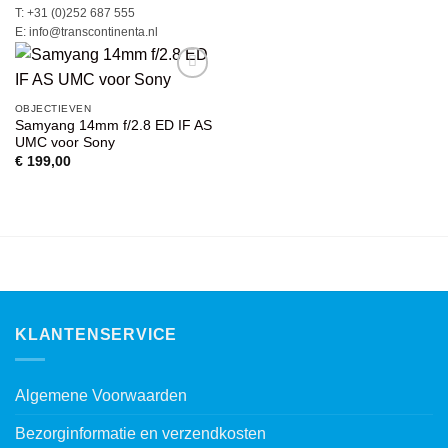
T: +31 (0)252 687 555
E: info@transcontinenta.nl
VOEG TOE
OBJECTIEVEN
AAN
Samyang 14mm f/2.8 ED IF AS
WENSENLIJST
UMC voor Sony
€
199,00
KLANTENSERVICE
Algemene Voorwaarden
Bezorginformatie en verzendkosten