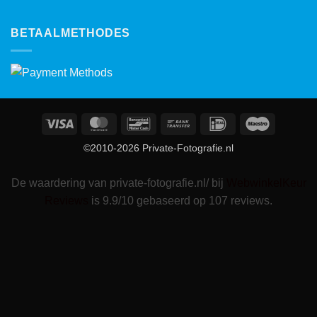
BETAALMETHODES
Visa
MasterCard
Bancontact
Bank
IDeal
Maestro
Transfer
©2010-2026 Private-Fotografie.nl
De waardering van private-fotografie.nl/ bij
WebwinkelKeur
Reviews
is 9.9/10 gebaseerd op 107 reviews.