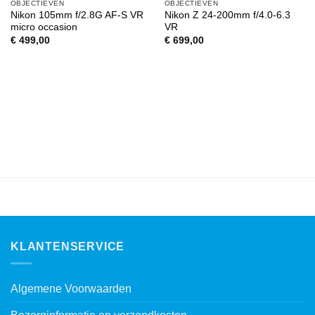
OBJECTIEVEN
OBJECTIEVEN
AAN
AAN
Nikon 105mm f/2.8G AF-S VR
Nikon Z 24-200mm f/4.0-6.3
WENSENLIJST
WENSENLIJST
micro occasion
VR
€
499,00
€
699,00
KLANTENSERVICE
Algemene Voorwaarden