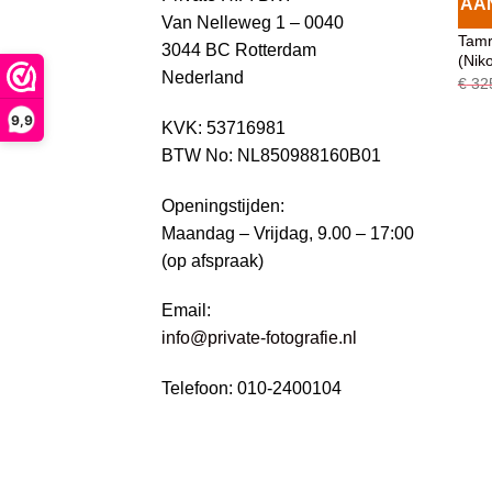
AA
Van Nelleweg 1 – 0040
OBJE
Tamr
3044 BC Rotterdam
(Nik
Nederland
€
32
9,9
KVK: 53716981
BTW No: NL850988160B01
Openingstijden:
Maandag – Vrijdag, 9.00 – 17:00
(op afspraak)
Email:
info@private-fotografie.nl
Telefoon: 010-2400104