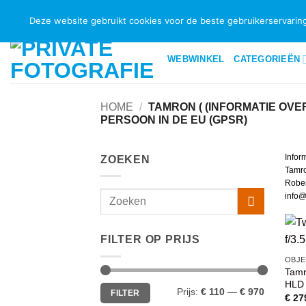
Ga
BEZORGINFORMATIE EN VERZENDKOSTEN
GARANTIEBELE
Deze website gebruikt cookies voor de beste gebruikerservaring
naar
inhoud
WEBWINKEL
CATEGORIEËN
HOME
/
TAMRON ( (INFORMATIE OV
PERSOON IN DE EU (GPSR)
Infor
ZOEKEN
Tamr
Rober
info
FILTER OP PRIJS
OBJE
Tamr
HLD 
Min.
Max.
Prijs:
€ 110
—
€ 970
FILTER
prijs
prijs
€
27