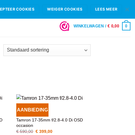
HIFI B.V.
FAQ
OPENINGSTIJDEN & SHOWROOM ROTTERDAM
EPTEER COOKIES
WEIGER COOKIES
LEES MEER
LOGIN
0
WINKELWAGEN /
€
0,00
AANBIEDING
VOEG TOE
OBJECTIEVEN
AAN
SD
Tamron 17-35mm f/2.8-4.0 Di OSD
T
WENSENLIJST
occasion
Oorspronkelijke
Huidige
€
590,00
€
399,00