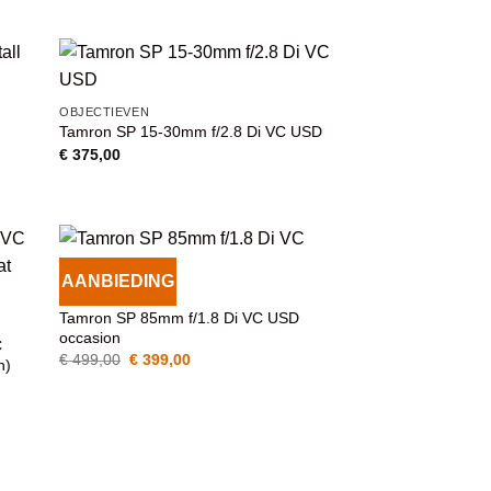
prijs
prijs
was:
is:
€ 590,00.
€ 399,00.
VOEG TOE
OBJECTIEVEN
AAN
Tamron SP 15-30mm f/2.8 Di VC USD
T
WENSENLIJST
€
375,00
AANBIEDING
VOEG TOE
OBJECTIEVEN
AAN
Tamron SP 85mm f/1.8 Di VC USD
T
WENSENLIJST
occasion
C
Oorspronkelijke
Huidige
€
499,00
€
399,00
n)
prijs
prijs
was:
is:
€ 499,00.
€ 399,00.