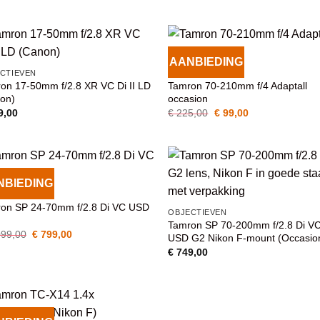
AANBIEDING
VOEG TOE
VOEG TOE
CTIEVEN
OBJECTIEVEN
AAN
AAN
on 17-50mm f/2.8 XR VC Di II LD
Tamron 70-210mm f/4 Adaptall
WENSENLIJST
WENSENLIJS
on)
occasion
Oorspronkelijke
Huidige
9,00
€
225,00
€
99,00
prijs
prijs
was:
is:
€ 225,00.
€ 99,00.
NBIEDING
VOEG TOE
VOEG TOE
CTIEVEN
AAN
AAN
on SP 24-70mm f/2.8 Di VC USD
WENSENLIJST
WENSENLIJS
OBJECTIEVEN
Tamron SP 70-200mm f/2.8 Di V
Oorspronkelijke
Huidige
99,00
€
799,00
USD G2 Nikon F-mount (Occasio
prijs
prijs
€
749,00
was:
is:
€ 1.099,00.
€ 799,00.