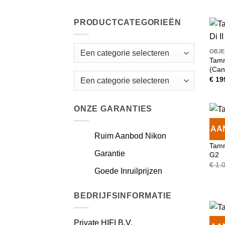
PRODUCTCATEGORIEËN
OBJE
Tamr
(Can
€
19
Een categorie selecteren
ONZE GARANTIES
AA
Ruim Aanbod Nikon
OBJE
Tamr
Garantie
G2
€
1.0
Goede Inruilprijzen
BEDRIJFSINFORMATIE
Private HIFI B.V.