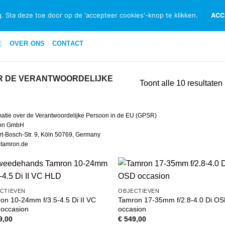
ID & RETOURNEREN
BETAALMETHODEN
PRIVACYBELEID PRIVATE 
. Sta deze toe door op de 'accepteer cookies'-knop te klikken.
ACC
OVER ONS
CONTACT
ER DE VERANTWOORDELIJKE
Toont alle 10 resultaten
matie over de Verantwoordelijke Persoon in de EU (GPSR)
on GmbH
t-Bosch-Str. 9, Köln 50769, Germany
@tamron.de
VOEG TOE
VOEG TOE
CTIEVEN
OBJECTIEVEN
AAN
AAN
on 10-24mm f/3.5-4.5 Di II VC
Tamron 17-35mm f/2.8-4.0 Di O
WENSENLIJST
WENSENLIJS
occasion
occasion
9,00
€
549,00