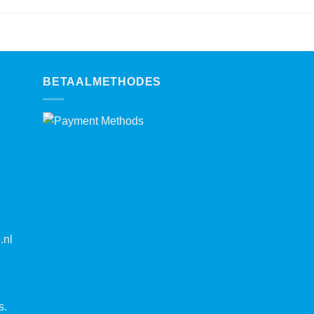
BETAALMETHODES
.nl
s.