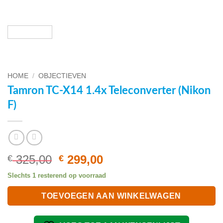
HOME
/
OBJECTIEVEN
Tamron TC-X14 1.4x Teleconverter (Nikon
F)
Oorspronkelijke
Huidige
325,00
299,00
€
€
prijs
prijs
Slechts 1 resterend op voorraad
was:
is:
€ 325,00.
€ 299,00.
TOEVOEGEN AAN WINKELWAGEN