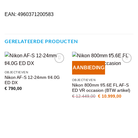
EAN: 4960371200583
GERELATEERDE PRODUCTEN
AANBIEDING
VOEG TOE
VOEG TOE
OBJECTIEVEN
AAN
AAN
Nikon AF-S 12-24mm f/4.0G
WENSENLIJST
WENSENLIJST
OBJECTIEVEN
ED DX
Nikon 800mm f/5.6E FL AF-S
€
790,00
ED VR occasion (BTW artikel)
Oorspronkelijke
Huidige
€
12.449,00
€
10.999,00
prijs
prijs
was:
is:
€ 12.449,00.
€ 10.999