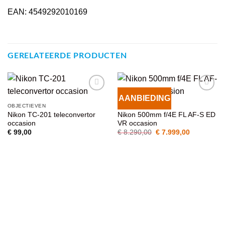
EAN: 4549292010169
GERELATEERDE PRODUCTEN
AANBIEDING
VOEG TOE
VOEG TOE
OBJECTIEVEN
OBJECTIEVEN
AAN
AAN
Nikon TC-201 teleconvertor
Nikon 500mm f/4E FL AF-S ED
WENSENLIJST
WENSENLIJST
occasion
VR occasion
Oorspronkelijke
Huidige
€
99,00
€
8.290,00
€
7.999,00
prijs
prijs
was:
is:
€ 8.290,00.
€ 7.999,00