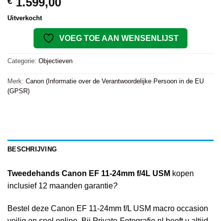
1.599,00
€
Uitverkocht
VOEG TOE AAN WENSENLIJST
Categorie:
Objectieven
Merk:
Canon (Informatie over de Verantwoordelijke Persoon in de EU
(GPSR)
BESCHRIJVING
Tweedehands Canon EF 11-24mm f/4L USM
kopen
inclusief 12 maanden garantie
?
Bestel deze Canon EF 11-24mm f/L USM macro occasion
veilig en snel online. Bij Private-Fotografie.nl heeft u altijd