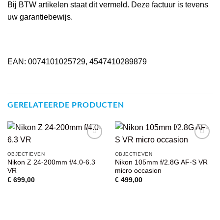
Bij BTW artikelen staat dit vermeld. Deze factuur is tevens
uw garantiebewijs.
EAN: 0074101025729, 4547410289879
GERELATEERDE PRODUCTEN
VOEG TOE
VOEG TOE
OBJECTIEVEN
OBJECTIEVEN
AAN
AAN
Nikon Z 24-200mm f/4.0-6.3
Nikon 105mm f/2.8G AF-S VR
WENSENLIJST
WENSENLIJST
VR
micro occasion
€
699,00
€
499,00