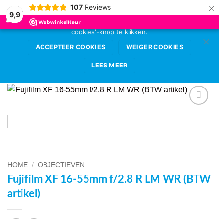
×
107
Reviews
Deze website gebruikt cookies voor de beste
9,9
gebruikerservaring. Sta deze toe door op de 'accepteer
cookies'-knop te klikken.
Ga
0
naar
ACCEPTEER COOKIES
WEIGER COOKIES
inhoud
LEES MEER
VOEG TOE
AAN
WENSENLIJST
HOME
/
OBJECTIEVEN
Fujifilm XF 16-55mm f/2.8 R LM WR (BTW
artikel)