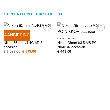
GERELATEERDE PRODUCTEN
AANBIEDING
VOEG TOE
VOEG TOE
OBJECTIEVEN
OBJECTIEVEN
AAN
AAN
Nikon 85mm f/1.4G AF-S
Nikon 28mm f/3.5 AiS PC-
WENSENLIJST
WENSENLIJST
occasion
NIKKOR occasion
Oorspronkelijke
Huidige
€
1.099,00
€
899,00
€
449,00
prijs
prijs
was:
is:
€ 1.099,00.
€ 899,00.