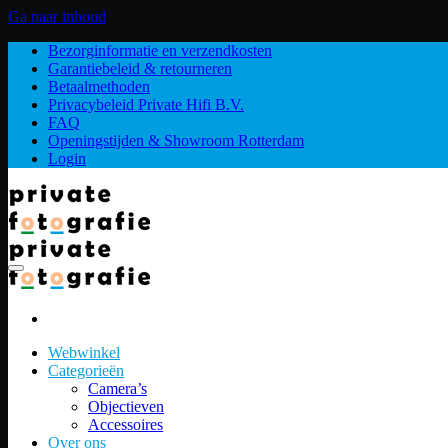
Ga naar inhoud
Bezorginformatie en verzendkosten
Garantiebeleid & retourneren
Betaalmethoden
Privacybeleid Private Hifi B.V.
FAQ
Openingstijden & Showroom Rotterdam
Login
Webwinkel
Categorieën
Camera’s
Objectieven
Accessoires
Over ons