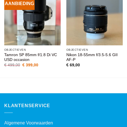
AANBIEDING
VOEG TOE
VOEG TOE
AAN
AAN
WENSENLIJST
WENSENLIJST
OBJECTIEVEN
OBJECTIEVEN
Tamron SP 85mm f/1.8 Di VC
Nikon 18-55mm f/3.5-5.6 GII
USD occasion
AF-P
Oorspronkelijke
Huidige
€
499,00
€
399,00
€
69,00
prijs
prijs
was:
is:
€ 499,00.
€ 399,00.
KLANTENSERVICE
Algemene Voorwaarden